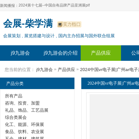
2024第十七届--中国自有品牌产品亚洲展plf
新闻播报：
2024上海自有品牌展--百货展|食品展 零售展|oem展
2024第十七届--中国自有品牌产品亚洲展plf
会展-柴学满
2024全球自有--品牌产品亚洲展（plf）
2024上海自有品牌展--百货展|食品展 零售展|oem展
会展策划 , 展览搭建与设计 , 国内主办招展与国外联合组展
2024年上海--第17届自有品牌展
2024全球自有--品牌产品亚洲展（plf）
2024上海自有品牌展--2024上海oem 贴牌代加工展
2024年上海--第17届自有品牌展
j9九游会
j9九游会的介绍
产品供应
公
2024上海自有品牌展--2024上海oem 贴牌代加工展
»
»
您当前的位置：
j9九游会
产品供应
2024中国vr电子展|广州ar电
产品分类
2024中国vr电子展|广州ar
所有产品
咨询、投资、加盟
礼品、饰品、工艺品展
综合类展会
化工、能源、环保展
食品、饮料、农业展
五金、建材、建筑展