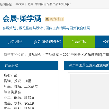
2024第十七届--中国自有品牌产品亚洲展plf
新闻播报：
2024上海自有品牌展--百货展|食品展 零售展|oem展
2024第十七届--中国自有品牌产品亚洲展plf
会展-柴学满
2024全球自有--品牌产品亚洲展（plf）
2024上海自有品牌展--百货展|食品展 零售展|oem展
会展策划 , 展览搭建与设计 , 国内主办招展与国外联合组展
2024年上海--第17届自有品牌展
2024全球自有--品牌产品亚洲展（plf）
2024上海自有品牌展--2024上海oem 贴牌代加工展
2024年上海--第17届自有品牌展
j9九游会
j9九游会的介绍
产品供应
公
2024上海自有品牌展--2024上海oem 贴牌代加工展
»
»
您当前的位置：
j9九游会
产品供应
2024中国景区游乐设施展|广
产品分类
2024中国景区游乐设施展|
所有产品
咨询、投资、加盟
礼品、饰品、工艺品展
综合类展会
化工、能源、环保展
食品、饮料、农业展
五金、建材、建筑展