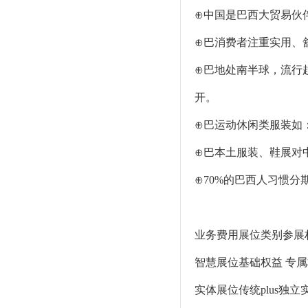
⊕中国是巴西大贸易伙
⊕巴消费者注重实用、
⊕巴地处南半球，流行
开。
⊕巴运动休闲类服装如
⊕巴本土服装、鞋展对
⊕70%的巴西人习惯
业务费用展位类别参展
智慧展位基础权益 专属权益
实体展位传统plus