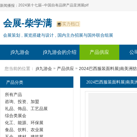
2024第十七届--中国自有品牌产品亚洲展plf
新闻播报：
2024上海自有品牌展--百货展|食品展 零售展|oem展
2024第十七届--中国自有品牌产品亚洲展plf
会展-柴学满
2024全球自有--品牌产品亚洲展（plf）
2024上海自有品牌展--百货展|食品展 零售展|oem展
会展策划 , 展览搭建与设计 , 国内主办招展与国外联合组展
2024年上海--第17届自有品牌展
2024全球自有--品牌产品亚洲展（plf）
2024上海自有品牌展--2024上海oem 贴牌代加工展
2024年上海--第17届自有品牌展
j9九游会
j9九游会的介绍
产品供应
公
2024上海自有品牌展--2024上海oem 贴牌代加工展
»
»
您当前的位置：
j9九游会
产品供应
2024巴西服装面料展|南美洲
产品分类
2024巴西服装面料展|南美
所有产品
咨询、投资、加盟
礼品、饰品、工艺品展
综合类展会
化工、能源、环保展
食品、饮料、农业展
五金、建材、建筑展