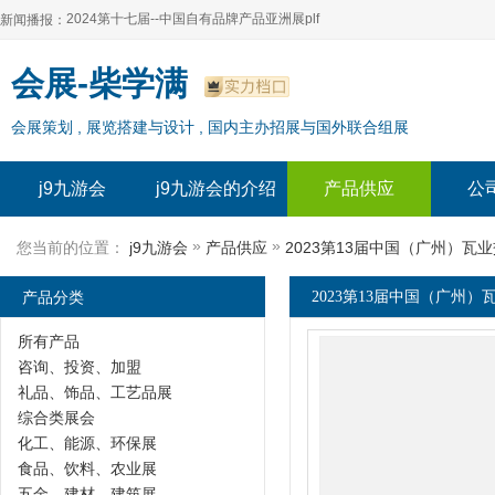
2024第十七届--中国自有品牌产品亚洲展plf
新闻播报：
2024上海自有品牌展--百货展|食品展 零售展|oem展
2024第十七届--中国自有品牌产品亚洲展plf
会展-柴学满
2024全球自有--品牌产品亚洲展（plf）
2024上海自有品牌展--百货展|食品展 零售展|oem展
会展策划 , 展览搭建与设计 , 国内主办招展与国外联合组展
2024年上海--第17届自有品牌展
2024全球自有--品牌产品亚洲展（plf）
2024上海自有品牌展--2024上海oem 贴牌代加工展
2024年上海--第17届自有品牌展
j9九游会
j9九游会的介绍
产品供应
公
2024上海自有品牌展--2024上海oem 贴牌代加工展
»
»
您当前的位置：
j9九游会
产品供应
2023第13届中国（广州）瓦
产品分类
2023第13届中国（广州）
所有产品
咨询、投资、加盟
礼品、饰品、工艺品展
综合类展会
化工、能源、环保展
食品、饮料、农业展
五金、建材、建筑展