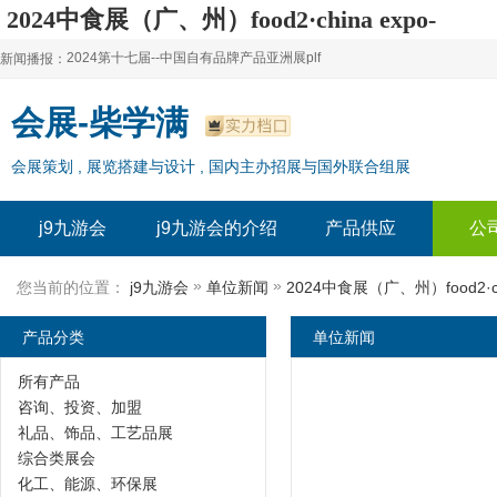
2024中食展（广、州）food2·china expo-
j9九游会
2024第十七届--中国自有品牌产品亚洲展plf
新闻播报：
2024上海自有品牌展--百货展|食品展 零售展|oem展
2024第十七届--中国自有品牌产品亚洲展plf
会展-柴学满
2024全球自有--品牌产品亚洲展（plf）
2024上海自有品牌展--百货展|食品展 零售展|oem展
会展策划 , 展览搭建与设计 , 国内主办招展与国外联合组展
2024年上海--第17届自有品牌展
2024全球自有--品牌产品亚洲展（plf）
2024上海自有品牌展--2024上海oem 贴牌代加工展
2024年上海--第17届自有品牌展
j9九游会
j9九游会的介绍
产品供应
公
2024上海自有品牌展--2024上海oem 贴牌代加工展
»
»
您当前的位置：
j9九游会
单位新闻
2024中食展（广、州）food2·ch
产品分类
单位新闻
所有产品
咨询、投资、加盟
礼品、饰品、工艺品展
综合类展会
化工、能源、环保展