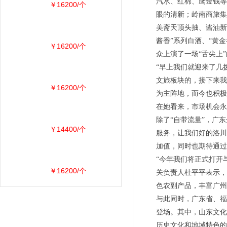
汽水、红棉、鹰金钱等
￥16200/个
眼的清新；岭南商旅集
美斋天顶头抽、酱油新
酱香”系列白酒、“黄
￥16200/个
众上演了一场“舌尖上
“早上我们就迎来了几
文旅板块的，接下来我
￥16200/个
为主阵地，而今也积极
在她看来，市场机会永
除了“自带流量”，广
￥14400/个
服务，让我们好的洛川
加值，同时也期待通过
“今年我们将正式打开
￥16200/个
关负责人杜平平表示，
色农副产品，丰富广州
与此同时，广东省、福
登场。其中，山东文化
历史文化和地域特色的