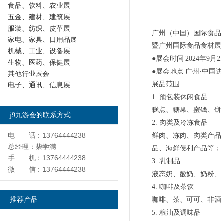
食品、饮料、农业展
五金、建材、建筑展
服装、纺织、皮革展
广州（中国）国际食品
家电、家具、日用品展
暨广州国际食品食材展、win
机械、工业、设备展
●展会时间 2024年9月2
生物、医药、保健展
●展会地点 广州·中
其他行业展会
展品范围
电子、通讯、信息展
1. 预包装休闲食品
糕点、糖果、蜜钱、饼
j9九游会的联系方式
2. 肉类及冷冻食品
电 话：13764444238
鲜肉、冻肉、肉类产品
总经理：柴学满
品、海鲜便利产品等；
手 机：13764444238
3. 乳制品
微 信：13764444238
液态奶、酸奶、奶粉、
4. 咖啡及茶饮
推荐产品
咖啡、茶、可可、非酒
5. 粮油及调味品