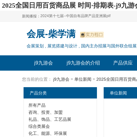
2025全国日用百货商品展 时间·排期表-j9九游
2024第十七届--中国自有品牌产品亚洲展plf
新闻播报：
2024上海自有品牌展--百货展|食品展 零售展|oem展
2024第十七届--中国自有品牌产品亚洲展plf
会展-柴学满
2024全球自有--品牌产品亚洲展（plf）
2024上海自有品牌展--百货展|食品展 零售展|oem展
会展策划 , 展览搭建与设计 , 国内主办招展与国外联合组展
2024年上海--第17届自有品牌展
2024全球自有--品牌产品亚洲展（plf）
2024上海自有品牌展--2024上海oem 贴牌代加工展
2024年上海--第17届自有品牌展
j9九游会
j9九游会的介绍
产品供应
2024上海自有品牌展--2024上海oem 贴牌代加工展
»
»
您当前的位置：
j9九游会
单位新闻
2025全国日用百货商
产品分类
单位新闻
所有产品
咨询、投资、加盟
礼品、饰品、工艺品展
综合类展会
化工、能源、环保展