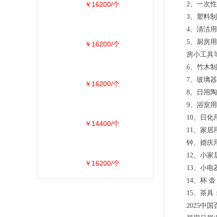
￥16200/个
2、一次
3、塑料
4、清洁
5、厨房
￥16200/个
房小工具
6、竹木
7、玻璃
￥16200/个
8、日用
9、浴室
10、日
￥14400/个
11、家
钟、婚庆
12、小
￥16200/个
13、小
14、杯
15、茶
2025中