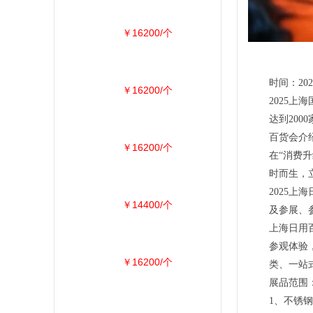
￥16200/个
时间：20
￥16200/个
2025上
达到200
百货会介
￥16200/个
在“消费
时而生，
2025
￥14400/个
及参展、
上海日用
参观体验
￥16200/个
类、一站
展品范围
1、不锈