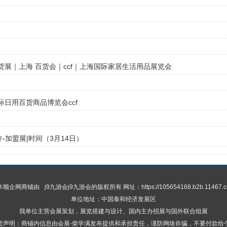
 百货展｜上海 百货会｜ccf｜上海国际家居生活用品展览会
国际日用百货商品博览会ccf
许-加盟展|时间（3月14日）
 本顺企网商铺由
j9九游会
j9九游会的版权所有 网址：https://105654168.b2b.11467.c
单位地址：中国泰和经济发展区
我单位主营会展策划，展览搭建与设计、国内主办招展与国外联合组展
责声明：商铺内信息由会展-柴学满发布提供和承担责任，谨防网络诈骗，不要付款给