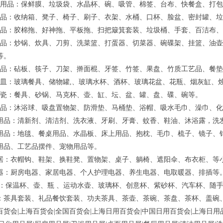
性用品：保鲜膜、垃圾袋、水晶杯、碗、吸管、棉签、台布、快餐盒、打
制品：收纳箱、凳子、椅子、刷子、衣架、水桶、口杯、脸盆、密封罐、
用品：胶棉拖、好神拖、平板拖、扫把簸箕套装、垃圾桶、手套、百洁布、清
用品：炒锅、炊具、刀剪、洗菜篮、打蛋器、切菜器、碗碟架、挂篮、油壶
等。
制品：砧板、筷子、刀架、擀面棍、牙签、竹签、果盘、竹质工艺品、餐
器皿：玻璃餐具、储物罐,、玻璃水杯、酒杯、玻璃花盆、花瓶、烟灰缸、
陶瓷：餐具、砂锅、马克杯、壶、缸、坛、盆、罐、盘、碟、碗等。
用品：沐浴球、吸盘置物架、防滑垫、马桶垫、浴帽、吸水毛巾、澡巾、
化用品：清新剂、清洁剂、洗衣液、牙刷、牙膏、蚊香、鞋油、沐浴露，洗
居用品：地毯、餐桌用品、水晶板、床上用品、抱枕、毛巾、梳子、镜子、
用品、工艺品摆件、宠物用品等。
家居：衣帽钩、鞋架、换鞋凳、置物架、桌子、躺椅、遮阳伞、布衣柜、等
电器：厨房电器、家居电器、个人护理电器、养生电器、电取暖器、排插等
 壶：保温杯、壶、瓶 、运动水壶、玻璃杯、创意杯、紫砂杯、汽车杯、随
具：茶具套装、礼品餐饮套装、功夫茶具、茶壶、茶碗、茶盘、茶杯、盖碗
国百货会|上海百货会|全国百货会|上海日用百货会|中国日用百货会|上海日用