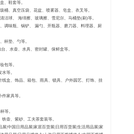
包盒、鞋套等。
垃圾桶、真空压袋、花盆、喷雾器、皂盒、衣叉等。
洁球、 海绵擦、玻璃擦、雪尼尔、马桶垫(刷)等。
、调味瓶、锅铲、 漏勺、开瓶器、磨刀器、料理器、厨
垫、杯垫、勺等。
烛台、水壶、水具、密封罐、保鲜盒等。
化妆包等。
发水等。
针线盒、饰品、箱包、雨具、锁具、户外园艺、灯饰、挂
小件家具等。
。
手杯等。
、铁壶、紫砂、工夫茶套装等。
品展|中国日用品展|家居百货展|日用百货展|生活用品展|家