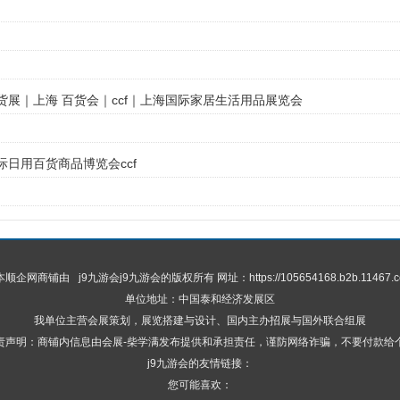
 百货展｜上海 百货会｜ccf｜上海国际家居生活用品展览会
国际日用百货商品博览会ccf
 本顺企网商铺由
j9九游会
j9九游会的版权所有 网址：https://105654168.b2b.11467.c
单位地址：中国泰和经济发展区
我单位主营会展策划，展览搭建与设计、国内主办招展与国外联合组展
责声明：商铺内信息由会展-柴学满发布提供和承担责任，谨防网络诈骗，不要付款给
j9九游会的友情链接：
您可能喜欢：