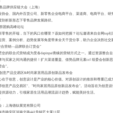
：
零售品牌供应链大会（上海）
业协会、国内外百货公司、新零售企业电商平台、渠道商、电商平台、研究机
度剖析新形态下零售品牌发展路径。
社群团购高峰论坛
新零售的开端，当下的风口在哪里？该如何把握？论坛邀请来自全网top
运营、案例分析、趋势发展等角度带来全天干货分享，助力企业决胜社交
整合营销—品牌联合订货会”
壁垒的联合式营销成为受各dapinpai青睐的营销方式之一。通过资源整
牌与买家之间沟通的捷径！扩大渠道覆盖、借势品牌元素ccf 组委会创新
货会”。
师创意产品交易区&时尚家居用品原创新品发布会
在于创意，创意设计是产业的核心价值。对原创设计的推崇和尊重已成为大众的
设计师创意产品交易区“、”时尚家居用品原创新品发布会”。活动旨在为创
提供源动力，引领家居生活用品潮流设计趋势，赋能美好生活。
：
会：上海德钛展览有限公司
市静安区河南北路441号锦艺大厦11层