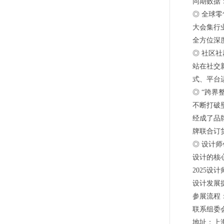
同期数据
◎ 全球
大会集行
全方位深
◎ 社区
站在社交
式、平台
◎ “跨界
不断打破
经成了品
牌联合订
◎ 设计
设计的核心
2025
设计发展
参展流程
联系组委
地址：上海