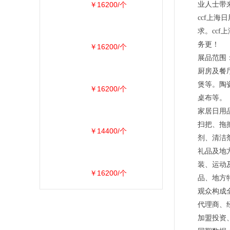
￥16200/个
业人士带
ccf上
求。ccf
务更！
￥16200/个
展品范围
厨房及餐
煲等。陶
￥16200/个
桌布等。
家居日用
扫把、拖
￥14400/个
剂、清洁
礼品及地
装、运动
￥16200/个
品、地方
观众构成
代理商、
加盟投资