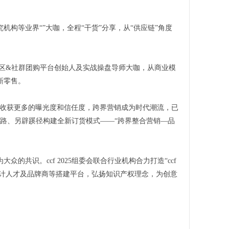
构等业界“”大咖，全程“干货”分享，从“供应链”角度
社区&社群团购平台创始人及实战操盘导师大咖，从商业模
新零售。
合去收获更多的曝光度和信任度，跨界营销成为时代潮流，已
思路、另辟蹊径构建全新订货模式——“跨界整合营销—品
共识。ccf 2025组委会联合行业机构合力打造“ccf
意设计人才及品牌商等搭建平台，弘扬知识产权理念，为创意