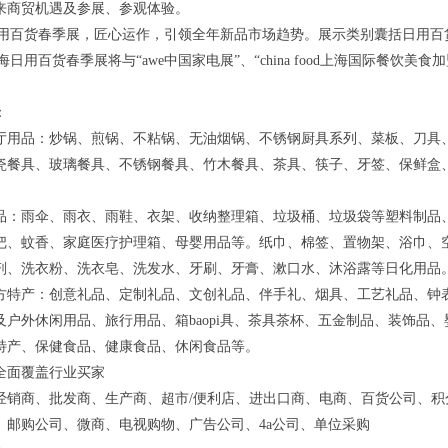
来商贸机遇及参展、参观体验。
海日用百货春季展，匠心运作，引领全年新品市场趋势。展示类别囊括日用
上海日用百货春季展将与“awe中国家电展”、“china food上海国际餐
：
厅用品：炒锅、煎锅、不粘锅、无油烟锅、不锈钢厨具系列、菜板、刀具
瓷餐具、玻璃餐具、不锈钢餐具、竹木餐具、茶具、筷子、牙签、保鲜盒
品：雨伞、雨衣、雨鞋、衣架、收纳整理箱、垃圾桶、垃圾袋等塑料制品
把、蚊香、家庭医疗护理箱、母婴用品等。纸巾、棉签、置物架、浴巾、
剂、洗衣粉、洗衣皂、洗发水、牙刷、牙膏、漱口水、沐浴露等日化用品
方特产：创意礼品、定制礼品、文创礼品、伴手礼、烟具、工艺礼品、钟
及户外休闲用品、旅行用品、箱baopi具、茶具茶杯、五金制品、装饰品
特产、保健食品、健康食品、休闲食品等。
全面覆盖行业买家
经销商、批发商、生产商、超市/便利店、进出口商、电商、百货公司、积
、邮购公司、微商、电视购物、广告公司、4a公司、单位采购