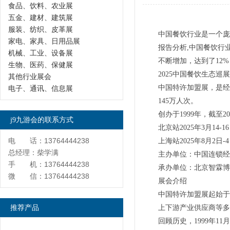
食品、饮料、农业展
五金、建材、建筑展
服装、纺织、皮革展
中国餐饮行业是一个庞
家电、家具、日用品展
报告分析,中国餐饮行业
机械、工业、设备展
不断增加，达到了12%
生物、医药、保健展
2025中国餐饮生态巡
其他行业展会
中国特许加盟展，是经商
电子、通讯、信息展
145万人次。
创办于1999年，截至
j9九游会的联系方式
北京站2025年3月
电 话：13764444238
上海站2025年8月
总经理：柴学满
主办单位：中国连锁经
手 机：13764444238
承办单位：北京智霖博
微 信：13764444238
展会介绍
中国特许加盟展起始于
推荐产品
上下游产业供应商等多
回顾历史，1999年