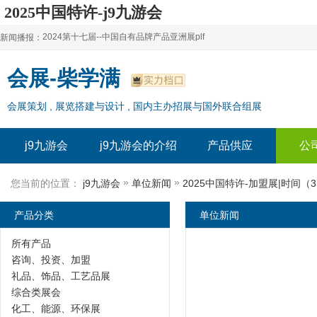
2025中国特许-j9九游会
2024第十七届--中国自有品牌产品亚洲展plf
新闻播报：
2024上海自有品牌展--百货展|食品展 零售展|oem展
2024第十七届--中国自有品牌产品亚洲展plf
会展-柴学满
2024全球自有--品牌产品亚洲展（plf）
2024上海自有品牌展--百货展|食品展 零售展|oem展
会展策划 , 展览搭建与设计 , 国内主办招展与国外联合组展
2024年上海--第17届自有品牌展
2024全球自有--品牌产品亚洲展（plf）
2024上海自有品牌展--2024上海oem 贴牌代加工展
2024年上海--第17届自有品牌展
j9九游会
j9九游会的介绍
产品供应
公
2024上海自有品牌展--2024上海oem 贴牌代加工展
»
»
您当前的位置：
j9九游会
单位新闻
2025中国特许-加盟展|时间（
产品分类
单位新闻
所有产品
咨询、投资、加盟
礼品、饰品、工艺品展
综合类展会
化工、能源、环保展