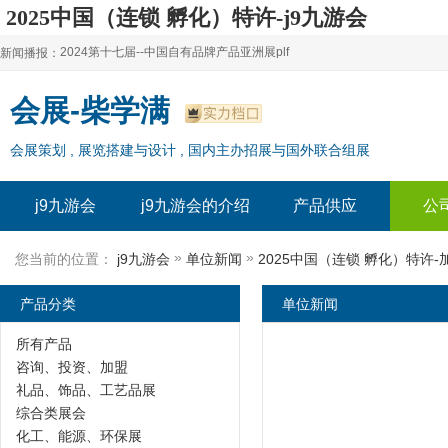
2025中国（连锁 孵化）特许-j9九游会
2024第十七届--中国自有品牌产品亚洲展plf
新闻播报：
2024上海自有品牌展--百货展|食品展 零售展|oem展
2024第十七届--中国自有品牌产品亚洲展plf
会展-柴学满
2024全球自有--品牌产品亚洲展（plf）
2024上海自有品牌展--百货展|食品展 零售展|oem展
会展策划 , 展览搭建与设计 , 国内主办招展与国外联合组展
2024年上海--第17届自有品牌展
2024全球自有--品牌产品亚洲展（plf）
2024上海自有品牌展--2024上海oem 贴牌代加工展
2024年上海--第17届自有品牌展
j9九游会
j9九游会的介绍
产品供应
公
2024上海自有品牌展--2024上海oem 贴牌代加工展
»
»
您当前的位置：
j9九游会
单位新闻
2025中国（连锁 孵化）特许-
产品分类
单位新闻
所有产品
咨询、投资、加盟
礼品、饰品、工艺品展
综合类展会
化工、能源、环保展