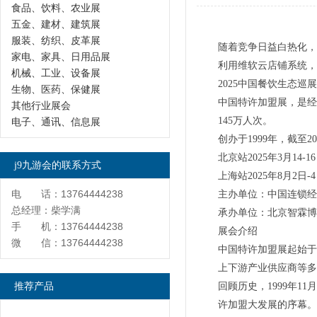
食品、饮料、农业展
五金、建材、建筑展
服装、纺织、皮革展
随着竞争日益白热化，
家电、家具、日用品展
利用维软云店铺系统，
机械、工业、设备展
2025中国餐饮生态巡
生物、医药、保健展
中国特许加盟展，是经商
其他行业展会
145万人次。
电子、通讯、信息展
创办于1999年，截至
北京站2025年3月
j9九游会的联系方式
上海站2025年8月
电 话：13764444238
主办单位：中国连锁经
总经理：柴学满
承办单位：北京智霖博
手 机：13764444238
展会介绍
微 信：13764444238
中国特许加盟展起始于
上下游产业供应商等多
推荐产品
回顾历史，1999年
许加盟大发展的序幕。