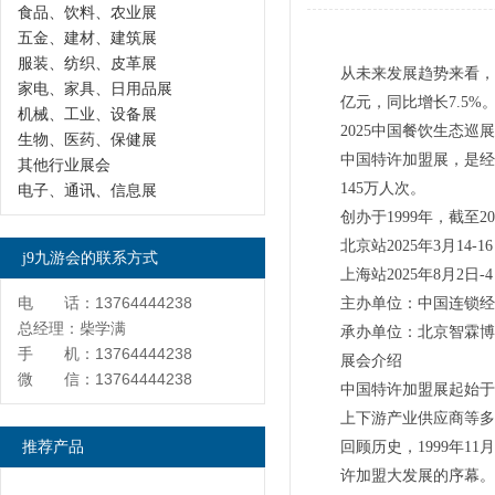
食品、饮料、农业展
五金、建材、建筑展
服装、纺织、皮革展
从未来发展趋势来看，
家电、家具、日用品展
亿元，同比增长7.5
机械、工业、设备展
2025中国餐饮生态巡
生物、医药、保健展
中国特许加盟展，是经商
其他行业展会
145万人次。
电子、通讯、信息展
创办于1999年，截至
北京站2025年3月
j9九游会的联系方式
上海站2025年8月
电 话：13764444238
主办单位：中国连锁经
总经理：柴学满
承办单位：北京智霖博
手 机：13764444238
展会介绍
微 信：13764444238
中国特许加盟展起始于
上下游产业供应商等多
推荐产品
回顾历史，1999年
许加盟大发展的序幕。