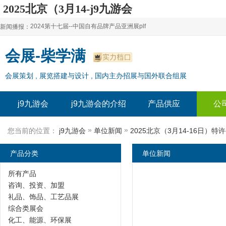
2025北京（3月14-j9九游会
2024第十七届--中国自有品牌产品亚洲展plf
新闻播报：
2024上海自有品牌展--百货展|食品展 零售展|oem展
2024第十七届--中国自有品牌产品亚洲展plf
会展-柴学满
2024全球自有--品牌产品亚洲展（plf）
2024上海自有品牌展--百货展|食品展 零售展|oem展
会展策划 , 展览搭建与设计 , 国内主办招展与国外联合组展
2024年上海--第17届自有品牌展
2024全球自有--品牌产品亚洲展（plf）
2024上海自有品牌展--2024上海oem 贴牌代加工展
2024年上海--第17届自有品牌展
j9九游会
j9九游会的介绍
产品供应
公
2024上海自有品牌展--2024上海oem 贴牌代加工展
»
»
您当前的位置：
j9九游会
单位新闻
2025北京（3月14-16日）特
产品分类
单位新闻
所有产品
咨询、投资、加盟
礼品、饰品、工艺品展
综合类展会
化工、能源、环保展