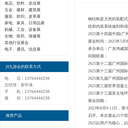
食品、饮料、农业展
五金、建材、建筑展
服装、纺织、皮革展
钢结构是天然的装配式
家电、家具、日用品展
统和内装系统做到和谐
机械、工业、设备展
2025第十四届中国(
生物、医药、保健展
展会时间：2025年
其他行业展会
承办单位：广东鸿威国
电子、通讯、信息展
同期联展：
2025第十二届广州
j9九游会的联系方式
2025第十三届广州
电 话：13764444238
2025第九届广州国际
总经理：柴学满
2025第三届世界混凝
手 机：13764444238
2025第十三届亚太地
微 信：13764444238
展会回顾：
2023年8月9-11日，
推荐产品
召开。本次展会21个馆
2025以用户为核心