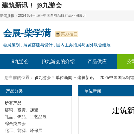
建筑新讯！-j9九游会
2024第十七届--中国自有品牌产品亚洲展plf
新闻播报：
2024上海自有品牌展--百货展|食品展 零售展|oem展
2024第十七届--中国自有品牌产品亚洲展plf
会展-柴学满
2024全球自有--品牌产品亚洲展（plf）
2024上海自有品牌展--百货展|食品展 零售展|oem展
会展策划 , 展览搭建与设计 , 国内主办招展与国外联合组展
2024年上海--第17届自有品牌展
2024全球自有--品牌产品亚洲展（plf）
2024上海自有品牌展--2024上海oem 贴牌代加工展
2024年上海--第17届自有品牌展
j9九游会
j9九游会的介绍
产品供应
公
2024上海自有品牌展--2024上海oem 贴牌代加工展
»
»
您当前的位置：
j9九游会
单位新闻
建筑新讯！-2025中国国际钢
产品分类
单位新闻
所有产品
建筑新
咨询、投资、加盟
礼品、饰品、工艺品展
综合类展会
化工、能源、环保展