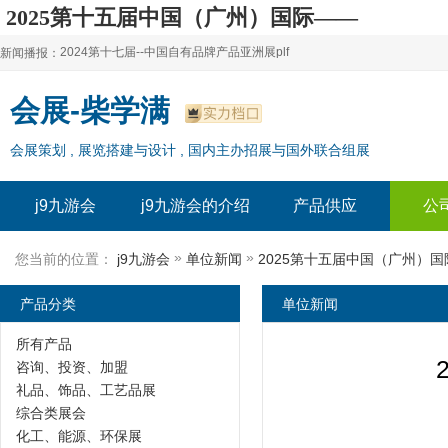
2025第十五届中国（广州）国际——
制瓦工业展览会-j9九游会
2024第十七届--中国自有品牌产品亚洲展plf
新闻播报：
2024上海自有品牌展--百货展|食品展 零售展|oem展
2024第十七届--中国自有品牌产品亚洲展plf
会展-柴学满
2024全球自有--品牌产品亚洲展（plf）
2024上海自有品牌展--百货展|食品展 零售展|oem展
会展策划 , 展览搭建与设计 , 国内主办招展与国外联合组展
2024年上海--第17届自有品牌展
2024全球自有--品牌产品亚洲展（plf）
2024上海自有品牌展--2024上海oem 贴牌代加工展
2024年上海--第17届自有品牌展
j9九游会
j9九游会的介绍
产品供应
公
2024上海自有品牌展--2024上海oem 贴牌代加工展
»
»
您当前的位置：
j9九游会
单位新闻
2025第十五届中国（广州）
产品分类
单位新闻
所有产品
咨询、投资、加盟
礼品、饰品、工艺品展
综合类展会
化工、能源、环保展