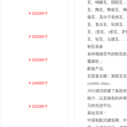
瓦、蝴蝶瓦、阴阳瓦；
瓦、陶瓦、陶瓷瓦、陶
￥16200/个
脂瓦、高分子装饰瓦、
瓦、复合瓦、轻质瓦、
瓦、j形瓦、s形瓦、
￥16200/个
瓦、铝瓦、古建瓦……
制瓦装备
各种规格型号的制瓦机
￥16200/个
覆膜机；
配套产品
瓦面复合膜；屋面瓦支架
￥14400/个
rooftile china：
2025成功搭建了集
能力，以及独有的外商
示的先进平台。
￥16200/个
展会宣传：
中国装配式建筑网、中