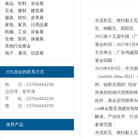
食品、饮料、农业展
五金、建材、建筑展
服装、纺织、皮革展
水泥彩瓦、烧结黏土瓦
家电、家具、日用品展
瓦、蝴蝶瓦、阴阳瓦
机械、工业、设备展
2025第十五届中国
生物、医药、保健展
展会时间：2025年
其他行业展会
主办单位：广东鸿威国
电子、通讯、信息展
展会回顾：
2023年8月9日，
j9九游会的联系方式
（rooftile ch
电 话：13764444238
的、辐射全国的“ 综
总经理：柴学满
而来的经销代理商和终
手 机：13764444238
此外，展会还同期举办
微 信：13764444238
cio峰会暨亚洲建筑
解读、产业技术、行业
推荐产品
参展范围：
水泥彩瓦、烧结黏土瓦