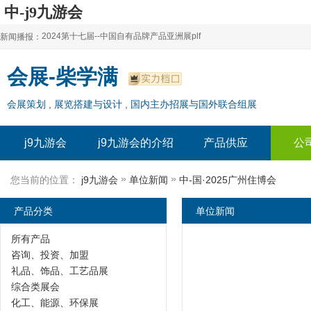
中-j9九游会
2024第十七届--中国自有品牌产品亚洲展plf
新闻播报：
2024上海自有品牌展--百货展|食品展 零售展|oem展
2024第十七届--中国自有品牌产品亚洲展plf
会展-柴学满
2024全球自有--品牌产品亚洲展（plf）
2024上海自有品牌展--百货展|食品展 零售展|oem展
会展策划 , 展览搭建与设计 , 国内主办招展与国外联合组展
2024年上海--第17届自有品牌展
2024全球自有--品牌产品亚洲展（plf）
2024上海自有品牌展--2024上海oem 贴牌代加工展
2024年上海--第17届自有品牌展
j9九游会
j9九游会的介绍
产品供应
公
2024上海自有品牌展--2024上海oem 贴牌代加工展
»
»
您当前的位置：
j9九游会
单位新闻
中-国·2025广州住博会
产品分类
单位新闻
所有产品
咨询、投资、加盟
礼品、饰品、工艺品展
综合类展会
化工、能源、环保展