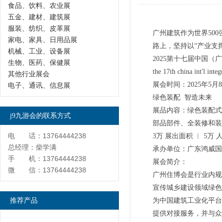
食品、饮料、农业展
五金、建材、建筑展
服装、纺织、皮革展
广州建筑作为世界50
家电、家具、日用品展
路上，坚持以“产业支
机械、工业、设备展
2025第十七届中国
生物、医药、保健展
the 17th china int'l inte
其他行业展会
展会时间：2025年
电子、通讯、信息展
绿色装配 智造未来
展品内容：绿色装配式
j9九游会的联系方式
部品部件、全装修和装
电 话：13764444238
3万 展出面积 ︱ 5万 人
总经理：柴学满
承办单位：广东鸿威国
手 机：13764444238
展会简介：
微 信：13764444238
广州住博会是行业内规
宣传城乡建设领域绿色
推荐产品
为中国建筑工业化平台
提供对接服务，并与众