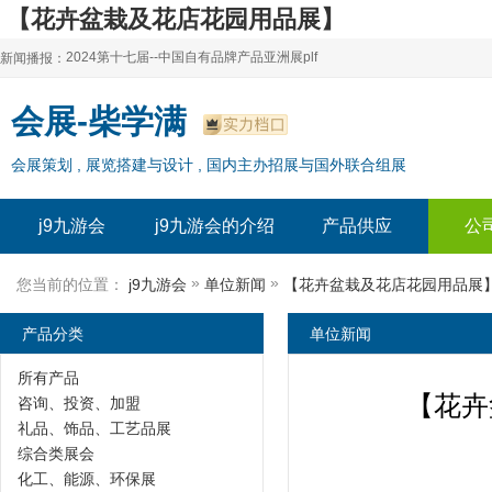
【花卉盆栽及花店花园用品展】
2024中国花卉展|广州花园技术展-j9九游会
2024第十七届--中国自有品牌产品亚洲展plf
新闻播报：
2024上海自有品牌展--百货展|食品展 零售展|oem展
2024第十七届--中国自有品牌产品亚洲展plf
会展-柴学满
2024全球自有--品牌产品亚洲展（plf）
2024上海自有品牌展--百货展|食品展 零售展|oem展
会展策划 , 展览搭建与设计 , 国内主办招展与国外联合组展
2024年上海--第17届自有品牌展
2024全球自有--品牌产品亚洲展（plf）
2024上海自有品牌展--2024上海oem 贴牌代加工展
2024年上海--第17届自有品牌展
j9九游会
j9九游会的介绍
产品供应
公
2024上海自有品牌展--2024上海oem 贴牌代加工展
»
»
您当前的位置：
j9九游会
单位新闻
【花卉盆栽及花店花园用品展】
产品分类
单位新闻
所有产品
【花卉
咨询、投资、加盟
礼品、饰品、工艺品展
综合类展会
化工、能源、环保展