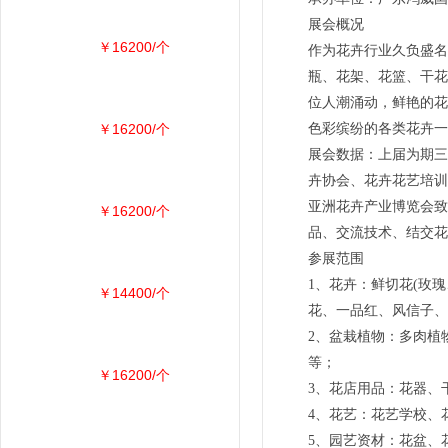
展会概况
￥16200/个
作为花卉行业久负盛名
瓶、花架、花篮、干花
位人潮涌动，鲜艳的花
￥16200/个
色彩缤纷的各类花卉一
展会数据：上届为期三
卉协会、花卉花艺培训
亚洲花卉产业博览会致
￥16200/个
品、交流技术、结交花
参展范围
1、花卉：鲜切花(玫
￥14400/个
花、一品红、风信子、
2、盆栽植物：多肉植
等；
￥16200/个
3、花店用品：花器、
4、花艺：花艺学校、
5、园艺资材：花盆、