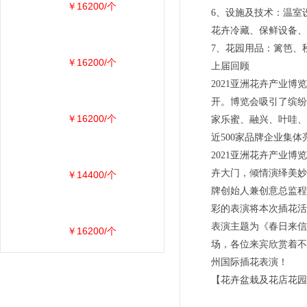
￥16200/个
6、设施及技术：温室
花卉冷藏、保鲜设备、
7、花园用品：篱笆、
￥16200/个
上届回顾
2021亚洲花卉产业博
开。博览会吸引了缤纷
￥16200/个
家乐蜜、融兴、叶哇、
近500家品牌企业集
2021亚洲花卉产业
卉大门，倾情演绎美妙绝
￥14400/个
牌创始人兼创意总监程
彩的表演将本次插花活
表演主题为《春日来信》
￥16200/个
场，各位来宾欣赏着不
州国际插花表演！
【花卉盆栽及花店花园用