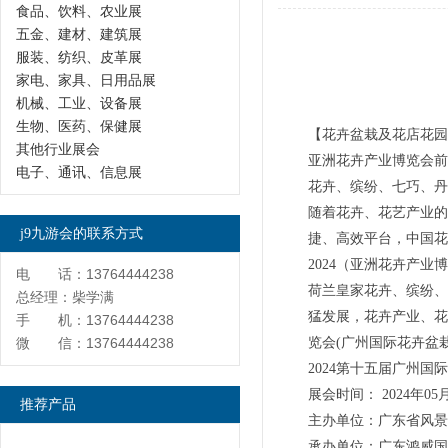
食品、饮料、农业展
五金、建材、建筑展
服装、纺织、皮革展
家电、家具、日用品展
机械、工业、设备展
生物、医药、保健展
【花卉盆栽及花店花园用
其他行业展会
亚洲花卉产业博览会前
电子、通讯、信息展
花卉、缤纷、七巧、丹
随着花卉、花艺产业的
j9九游会的联系方式
捷、高效平台，中国花
2024（亚洲花卉产
电 话：13764444238
荷兰皇家花卉、缤纷、
总经理：柴学满
猛发展，花卉产业、花
手 机：13764444238
微 信：13764444238
览会(广州国际花卉盆
2024第十五届广州
展会时间： 2024年
推荐产品
主办单位：广东省风
承办单位：广东鸿威