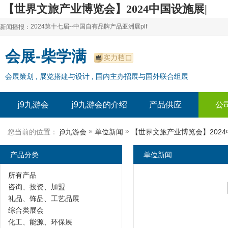
【世界文旅产业博览会】2024中国设施展|
景区设施展-j9九游会
2024第十七届--中国自有品牌产品亚洲展plf
新闻播报：
2024上海自有品牌展--百货展|食品展 零售展|oem展
2024第十七届--中国自有品牌产品亚洲展plf
会展-柴学满
2024全球自有--品牌产品亚洲展（plf）
2024上海自有品牌展--百货展|食品展 零售展|oem展
会展策划 , 展览搭建与设计 , 国内主办招展与国外联合组展
2024年上海--第17届自有品牌展
2024全球自有--品牌产品亚洲展（plf）
2024上海自有品牌展--2024上海oem 贴牌代加工展
2024年上海--第17届自有品牌展
j9九游会
j9九游会的介绍
产品供应
公
2024上海自有品牌展--2024上海oem 贴牌代加工展
»
»
您当前的位置：
j9九游会
单位新闻
【世界文旅产业博览会】202
产品分类
单位新闻
所有产品
咨询、投资、加盟
礼品、饰品、工艺品展
综合类展会
化工、能源、环保展