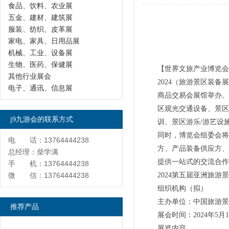
食品、饮料、农业展
五金、建材、建筑展
服装、纺织、皮革展
家电、家具、日用品展
机械、工业、设备展
生物、医药、保健展
【世界文旅产业博览会
其他行业展会
2024（旅游景区装备展
电子、通讯、信息展
商品交易会展馆举办。
区观光交通设备、景区
j9九游会的联系方式
训、景区游乐/游艺设
同时，博览会组委会将
电 话：13764444238
方、产品装备供应方、
总经理：柴学满
提供一站式的交流合作
手 机：13764444238
微 信：13764444238
2024第五届亚洲旅游
组织机构（拟）
主办单位：中国旅游
推荐产品
展会时间：2024年5
展览内容