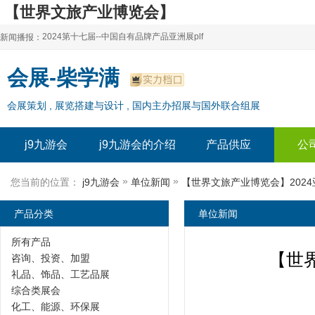
【世界文旅产业博览会】
2024亚洲智能设施展|中国体育设备展-j9九游会
2024第十七届--中国自有品牌产品亚洲展plf
新闻播报：
2024上海自有品牌展--百货展|食品展 零售展|oem展
2024第十七届--中国自有品牌产品亚洲展plf
会展-柴学满
2024全球自有--品牌产品亚洲展（plf）
2024上海自有品牌展--百货展|食品展 零售展|oem展
会展策划 , 展览搭建与设计 , 国内主办招展与国外联合组展
2024年上海--第17届自有品牌展
2024全球自有--品牌产品亚洲展（plf）
2024上海自有品牌展--2024上海oem 贴牌代加工展
2024年上海--第17届自有品牌展
j9九游会
j9九游会的介绍
产品供应
公
2024上海自有品牌展--2024上海oem 贴牌代加工展
»
»
您当前的位置：
j9九游会
单位新闻
【世界文旅产业博览会】202
产品分类
单位新闻
所有产品
【世
咨询、投资、加盟
礼品、饰品、工艺品展
综合类展会
化工、能源、环保展