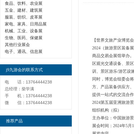
食品、饮料、农业展
五金、建材、建筑展
服装、纺织、皮革展
家电、家具、日用品展
机械、工业、设备展
生物、医药、保健展
【世界文旅产业博览会
其他行业展会
2024（旅游景区装备展
电子、通讯、信息展
商品交易会展馆举办。
区观光交通设备、景区
j9九游会的联系方式
训、景区游乐/游艺设
同时，博览会组委会将
电 话：13764444238
方、产品装备供应方、
总经理：柴学满
提供一站式的交流合作
手 机：13764444238
微 信：13764444238
2024第五届亚洲旅游
组织机构（拟）
主办单位：中国旅游
推荐产品
展会时间：2024年5
展览内容