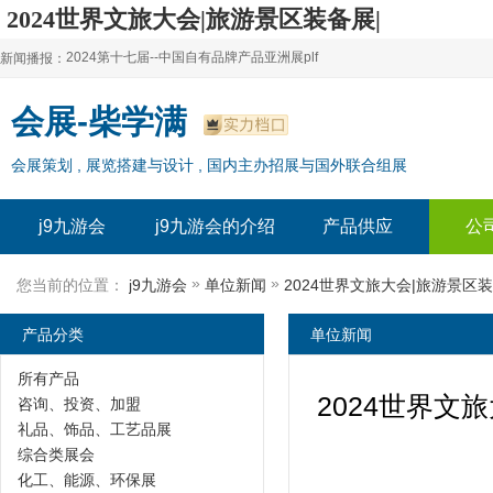
2024世界文旅大会|旅游景区装备展|
中国旅游景区度假休闲博览会|
2024第十七届--中国自有品牌产品亚洲展plf
新闻播报：
亚洲乐园及景点博览会-j9九游会
2024上海自有品牌展--百货展|食品展 零售展|oem展
2024第十七届--中国自有品牌产品亚洲展plf
会展-柴学满
2024全球自有--品牌产品亚洲展（plf）
2024上海自有品牌展--百货展|食品展 零售展|oem展
会展策划 , 展览搭建与设计 , 国内主办招展与国外联合组展
2024年上海--第17届自有品牌展
2024全球自有--品牌产品亚洲展（plf）
2024上海自有品牌展--2024上海oem 贴牌代加工展
2024年上海--第17届自有品牌展
j9九游会
j9九游会的介绍
产品供应
公
2024上海自有品牌展--2024上海oem 贴牌代加工展
»
»
您当前的位置：
j9九游会
单位新闻
产品分类
单位新闻
所有产品
2024世界文
咨询、投资、加盟
礼品、饰品、工艺品展
综合类展会
化工、能源、环保展