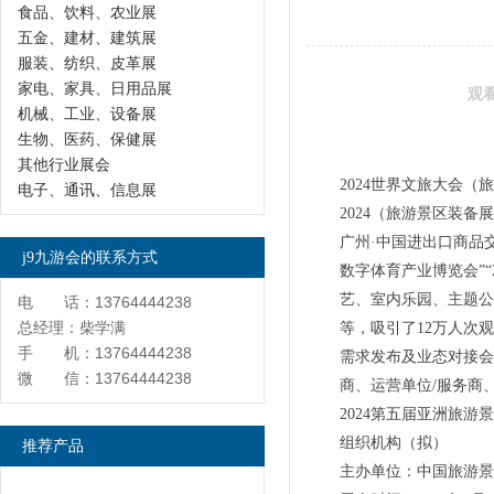
食品、饮料、农业展
五金、建材、建筑展
服装、纺织、皮革展
家电、家具、日用品展
观
机械、工业、设备展
生物、医药、保健展
其他行业展会
2024世界文旅大会
电子、通讯、信息展
2024（旅游景区装备展
广州·中国进出口商品交
j9九游会的联系方式
数字体育产业博览会”“
艺、室内乐园、主题公
电 话：13764444238
总经理：柴学满
等，吸引了12万人次观
手 机：13764444238
需求发布及业态对接会”
微 信：13764444238
商、运营单位/服务商
2024第五届亚洲旅游
组织机构（拟）
推荐产品
主办单位：中国旅游