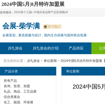
2024中国5月|8月特许加盟展
【亚洲连锁加盟展-j9九游会
2024第十七届--中国自有品牌产品亚洲展plf
新闻播报：
2024上海自有品牌展--百货展|食品展 零售展|oem展
2024第十七届--中国自有品牌产品亚洲展plf
会展-柴学满
2024全球自有--品牌产品亚洲展（plf）
2024上海自有品牌展--百货展|食品展 零售展|oem展
会展策划 , 展览搭建与设计 , 国内主办招展与国外联合组展
2024年上海--第17届自有品牌展
2024全球自有--品牌产品亚洲展（plf）
2024上海自有品牌展--2024上海oem 贴牌代加工展
2024年上海--第17届自有品牌展
j9九游会
j9九游会的介绍
产品供应
公
2024上海自有品牌展--2024上海oem 贴牌代加工展
»
»
您当前的位置：
j9九游会
单位新闻
产品分类
单位新闻
所有产品
2024中国
咨询、投资、加盟
礼品、饰品、工艺品展
综合类展会
化工、能源、环保展