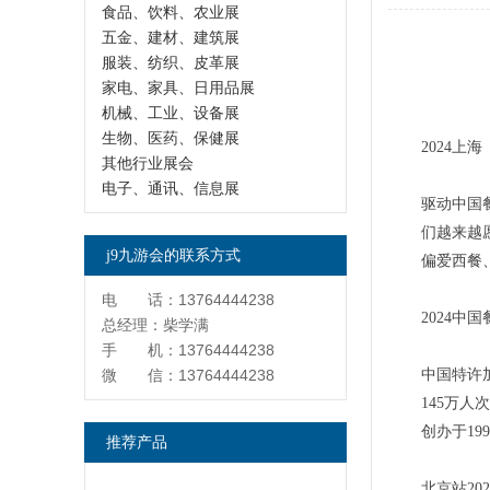
食品、饮料、农业展
五金、建材、建筑展
服装、纺织、皮革展
家电、家具、日用品展
机械、工业、设备展
生物、医药、保健展
2024上
其他行业展会
电子、通讯、信息展
驱动中国
们越来越
j9九游会的联系方式
偏爱西餐
电 话：13764444238
2024
总经理：柴学满
手 机：13764444238
微 信：13764444238
中国特许
145万人
创办于19
推荐产品
北京站20