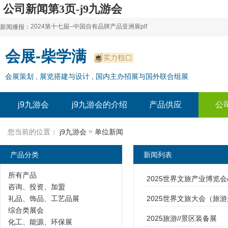
公司新闻第3页-j9九游会
2024第十七届--中国自有品牌产品亚洲展plf
新闻播报：
2024上海自有品牌展--百货展|食品展 零售展|oem展
2024第十七届--中国自有品牌产品亚洲展plf
会展-柴学满
2024全球自有--品牌产品亚洲展（plf）
2024上海自有品牌展--百货展|食品展 零售展|oem展
会展策划 , 展览搭建与设计 , 国内主办招展与国外联合组展
2024年上海--第17届自有品牌展
2024全球自有--品牌产品亚洲展（plf）
2024上海自有品牌展--2024上海oem 贴牌代加工展
2024年上海--第17届自有品牌展
j9九游会
j9九游会的介绍
产品供应
公
2024上海自有品牌展--2024上海oem 贴牌代加工展
»
您当前的位置：
j9九游会
单位新闻
产品分类
新闻列表
所有产品
2025世界文旅产业博览会
咨询、投资、加盟
礼品、饰品、工艺品展
2025世界文旅大会（旅
综合类展会
2025旅游//景区装备展
化工、能源、环保展