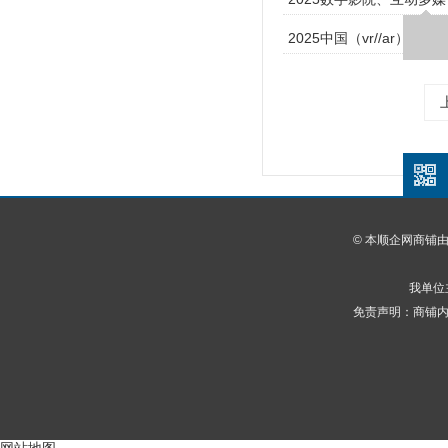
2025中国（vr//ar）展览
© 本顺企网商铺
我单位
免责声明：商铺内