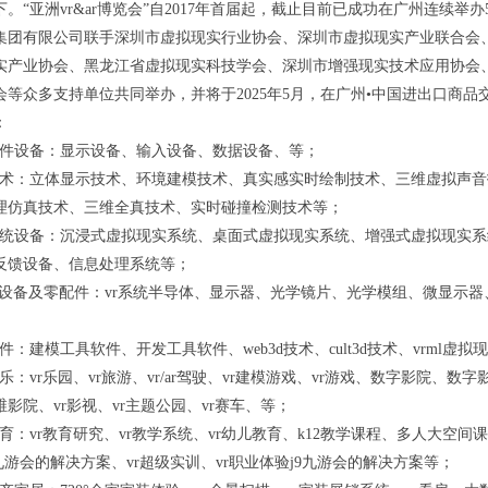
。“亚洲vr&ar博览会”自2017年首届起，截止目前已成功在广州连续举办5
集团有限公司联手深圳市虚拟现实行业协会、深圳市虚拟现实产业联合会、
实产业协会、黑龙江省虚拟现实科技学会、深圳市增强现实技术应用协会
会等众多支持单位共同举办，并将于2025年5月，在广州•中国进出口商品
：
ar硬件设备：显示设备、输入设备、数据设备、等；
/ar技术：立体显示技术、环境建模技术、真实感实时绘制技术、三维虚拟
理仿真技术、三维全真技术、实时碰撞检测技术等；
/ar系统设备：沉浸式虚拟现实系统、桌面式虚拟现实系统、增强式虚拟现
反馈设备、信息处理系统等；
生产设备及零配件：vr系统半导体、显示器、光学镜片、光学模组、微显示
ar软件：建模工具软件、开发工具软件、web3d技术、cult3d技术、vrml
ar娱乐：vr乐园、vr旅游、vr/ar驾驶、vr建模游戏、vr游戏、数字影院
影院、vr影视、vr主题公园、vr赛车、等；
ar教育：vr教育研究、vr教学系统、vr幼儿教育、k12教学课程、多人大空
九游会的解决方案、vr超级实训、vr职业体验j9九游会的解决方案等；