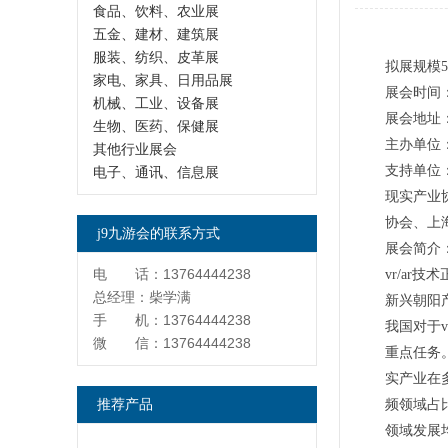
食品、饮料、农业展
五金、建材、建筑展
服装、纺织、皮革展
拟展规模50
家电、家具、日用品展
展会时间：2
机械、工业、设备展
展会地址
生物、医药、保健展
主办单位
其他行业展会
支持单位
电子、通讯、信息展
现实产业
协会、上
j9九游会的联系方式
展会简介
电 话：13764444238
vr/a
总经理：柴学满
新兴朝阳
手 机：13764444238
我国对于v
微 信：13764444238
重点任务
实产业在
推荐产品
频领域占比
领域发展