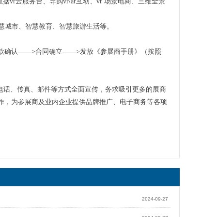
数据vr云服务台、导购vr/ar互动、vr 场景电商、三维全景
、智慧城市、智慧教育、智慧旅游生活等。
款确认——>合同确立——>发放《参展商手册》（按照
电话、传真、邮件等方式全面宣传，务求吸引更多的展商
协作，为参展商及业内企业提供品牌推广、电子商务等各项
2024-09-27