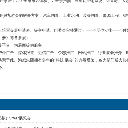
ar房产家居：720°全家家装体验、vr全景扫描、vr家装展销系统、vr看房、大
/ar应用j9九游会的解决方案：汽车制造、工业水利、装备制造、能源工程
：
（填写参展申请表、提交申请、组委会审核通过）——>展位安排——>付
手册》筹备参展）
传平台，为展商提供服务：
户外广告、媒体报道、短信广告、杂志推广、网站推广、行业展会推介、
共聚于此。鸿威集团拥有多年的“科技 展会”的办展经验，各大部门通力
务。
拟）vr//ar展览会