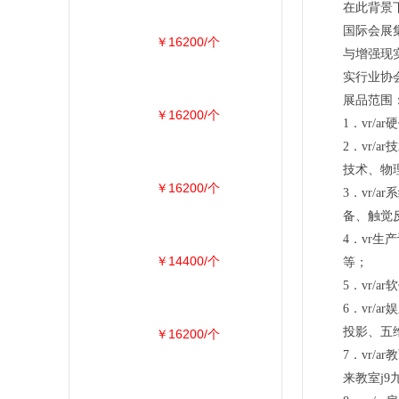
在此背景下
国际会展
￥16200/个
与增强现
实行业协
展品范围
￥16200/个
1．vr/
2．vr
技术、物
￥16200/个
3．vr
备、触觉
4．vr
￥14400/个
等；
5．vr/
6．vr/
投影、五维
￥16200/个
7．vr/
来教室j9