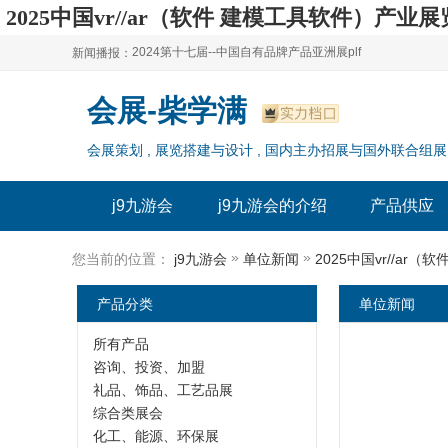
2025中国vr//ar（软件 建模工具软件）产业展
2024第十七届--中国自有品牌产品亚洲展plf
新闻播报：
2024上海自有品牌展--百货展|食品展 零售展|oem展
2024第十七届--中国自有品牌产品亚洲展plf
会展-柴学满
2024全球自有--品牌产品亚洲展（plf）
2024上海自有品牌展--百货展|食品展 零售展|oem展
会展策划 , 展览搭建与设计 , 国内主办招展与国外联合组展
2024年上海--第17届自有品牌展
2024全球自有--品牌产品亚洲展（plf）
2024上海自有品牌展--2024上海oem 贴牌代加工展
2024年上海--第17届自有品牌展
j9九游会
j9九游会的介绍
产品供应
2024上海自有品牌展--2024上海oem 贴牌代加工展
»
»
您当前的位置：
j9九游会
单位新闻
2025中国vr//ar
产品分类
单位新闻
所有产品
咨询、投资、加盟
礼品、饰品、工艺品展
综合类展会
化工、能源、环保展