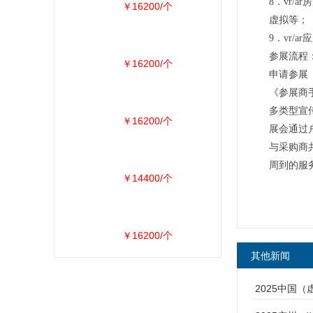
8．vr/
￥16200/个
虚拟等；
9．vr
参展流程
￥16200/个
申请参展
《参展商
多类型宣
￥16200/个
展会通过
与采购商
周到的服
￥14400/个
￥16200/个
其他新闻
2025中国（虚