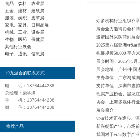
食品、饮料、农业展
五金、建材、建筑展
服装、纺织、皮革展
众多机构行业组织齐举
家电、家具、日用品展
展会全力邀请协会和商
机械、工业、设备展
邀请国外采购商到展会
生物、医药、保健展
2025第八届亚洲vr&a
其他行业展会
拟展规模50,000 平方米
电子、通讯、信息展
展会时间：2025年5月10
展会地址：广州·中国
j9九游会的联系方式
主办单位：广东鸿威国
电 话：13764444238
支持单位：深圳市虚拟
总经理：柴学满
现实产业协会、黑龙江
手 机：13764444238
协会、上海多媒体行业
微 信：13764444238
展会简介：
vr/ar技术正在逐
推荐产品
新兴朝阳产业，市场前
我国对于vr/ar数字