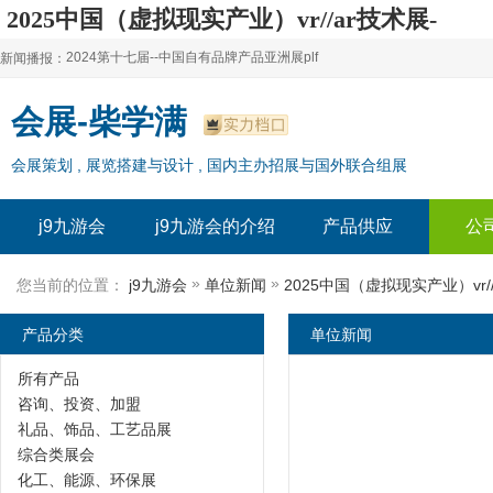
2025中国（虚拟现实产业）vr//ar技术展-
j9九游会
2024第十七届--中国自有品牌产品亚洲展plf
新闻播报：
2024上海自有品牌展--百货展|食品展 零售展|oem展
2024第十七届--中国自有品牌产品亚洲展plf
会展-柴学满
2024全球自有--品牌产品亚洲展（plf）
2024上海自有品牌展--百货展|食品展 零售展|oem展
会展策划 , 展览搭建与设计 , 国内主办招展与国外联合组展
2024年上海--第17届自有品牌展
2024全球自有--品牌产品亚洲展（plf）
2024上海自有品牌展--2024上海oem 贴牌代加工展
2024年上海--第17届自有品牌展
j9九游会
j9九游会的介绍
产品供应
公
2024上海自有品牌展--2024上海oem 贴牌代加工展
»
»
您当前的位置：
j9九游会
单位新闻
2025中国（虚拟现实产业）vr/
产品分类
单位新闻
所有产品
咨询、投资、加盟
礼品、饰品、工艺品展
综合类展会
化工、能源、环保展