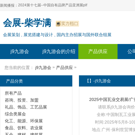
2024第十七届--中国自有品牌产品亚洲展plf
新闻播报：
2024上海自有品牌展--百货展|食品展 零售展|oem展
2024第十七届--中国自有品牌产品亚洲展plf
会展-柴学满
2024全球自有--品牌产品亚洲展（plf）
2024上海自有品牌展--百货展|食品展 零售展|oem展
会展策划 , 展览搭建与设计 , 国内主办招展与国外联合组展
2024年上海--第17届自有品牌展
2024全球自有--品牌产品亚洲展（plf）
2024上海自有品牌展--2024上海oem 贴牌代加工展
2024年上海--第17届自有品牌展
j9九游会
j9九游会的介绍
产品供应
公
2024上海自有品牌展--2024上海oem 贴牌代加工展
»
»
您当前的位置：
j9九游会
产品供应
产品分类
【】-j9九游会
所有产品
咨询、投资、加盟
礼品、饰品、工艺品展
请联系j9九游会询价
综合类展会
全称:中国制瓦工业
化工、能源、环保展
时间:2025年5月8-1
食品、饮料、农业展
地点:广州·保利世贸博
五金、建材、建筑展