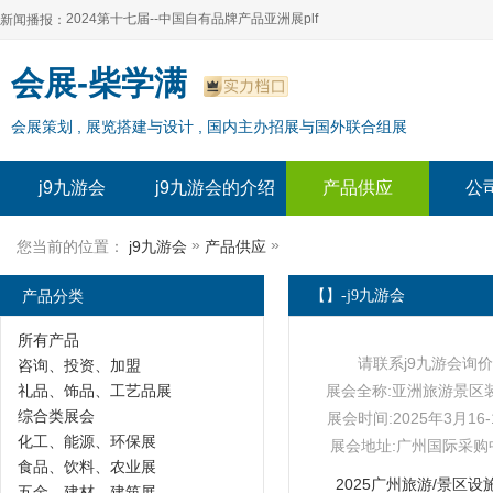
2024第十七届--中国自有品牌产品亚洲展plf
新闻播报：
2024上海自有品牌展--百货展|食品展 零售展|oem展
2024第十七届--中国自有品牌产品亚洲展plf
会展-柴学满
2024全球自有--品牌产品亚洲展（plf）
2024上海自有品牌展--百货展|食品展 零售展|oem展
会展策划 , 展览搭建与设计 , 国内主办招展与国外联合组展
2024年上海--第17届自有品牌展
2024全球自有--品牌产品亚洲展（plf）
2024上海自有品牌展--2024上海oem 贴牌代加工展
2024年上海--第17届自有品牌展
j9九游会
j9九游会的介绍
产品供应
公
2024上海自有品牌展--2024上海oem 贴牌代加工展
»
»
您当前的位置：
j9九游会
产品供应
产品分类
【】-j9九游会
所有产品
请联系j9九游会询价
咨询、投资、加盟
礼品、饰品、工艺品展
展会全称:亚洲旅游景区
综合类展会
展会时间:2025年3月16-
化工、能源、环保展
展会地址:广州国际采购
食品、饮料、农业展
2025广州旅游/景区设
五金、建材、建筑展