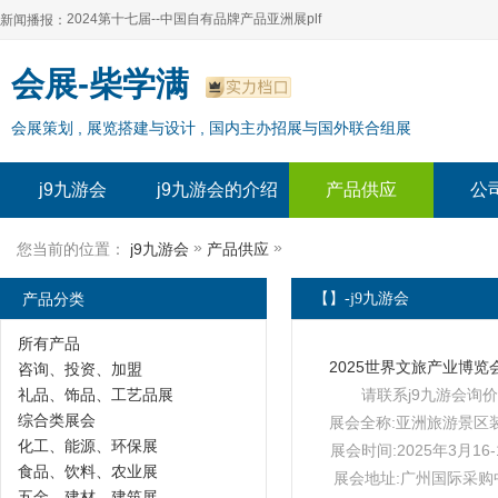
2024第十七届--中国自有品牌产品亚洲展plf
新闻播报：
2024上海自有品牌展--百货展|食品展 零售展|oem展
2024第十七届--中国自有品牌产品亚洲展plf
会展-柴学满
2024全球自有--品牌产品亚洲展（plf）
2024上海自有品牌展--百货展|食品展 零售展|oem展
会展策划 , 展览搭建与设计 , 国内主办招展与国外联合组展
2024年上海--第17届自有品牌展
2024全球自有--品牌产品亚洲展（plf）
2024上海自有品牌展--2024上海oem 贴牌代加工展
2024年上海--第17届自有品牌展
j9九游会
j9九游会的介绍
产品供应
公
2024上海自有品牌展--2024上海oem 贴牌代加工展
»
»
您当前的位置：
j9九游会
产品供应
产品分类
【】-j9九游会
所有产品
咨询、投资、加盟
礼品、饰品、工艺品展
请联系j9九游会询价
综合类展会
展会全称:亚洲旅游景区
化工、能源、环保展
展会时间:2025年3月16-
食品、饮料、农业展
展会地址:广州国际采购
五金、建材、建筑展