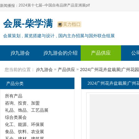
2024第十七届--中国自有品牌产品亚洲展plf
新闻播报：
2024上海自有品牌展--百货展|食品展 零售展|oem展
2024第十七届--中国自有品牌产品亚洲展plf
会展-柴学满
2024全球自有--品牌产品亚洲展（plf）
2024上海自有品牌展--百货展|食品展 零售展|oem展
会展策划 , 展览搭建与设计 , 国内主办招展与国外联合组展
2024年上海--第17届自有品牌展
2024全球自有--品牌产品亚洲展（plf）
2024上海自有品牌展--2024上海oem 贴牌代加工展
2024年上海--第17届自有品牌展
j9九游会
j9九游会的介绍
产品供应
公
2024上海自有品牌展--2024上海oem 贴牌代加工展
»
»
您当前的位置：
j9九游会
产品供应
2024广州花卉盆栽展|广州花
产品分类
2024广州花卉盆栽展|广州
所有产品
咨询、投资、加盟
礼品、饰品、工艺品展
综合类展会
化工、能源、环保展
食品、饮料、农业展
五金、建材、建筑展