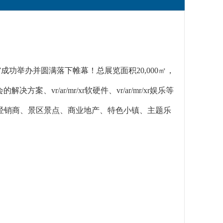
4.2馆成功举办并圆满落下帷幕！总展览面积20,000㎡，
决方案、vr/ar/mr/xr软硬件、vr/ar/mr/xr娱乐等
经销商、景区景点、商业地产、特色小镇、主题乐