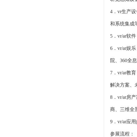
4．vr生
和系统集成
5．vr/a
6．vr/a
院、360全
7．vr/a
解决方案、未
8．vr/ar
商、三维全
9．vr/a
参展流程：