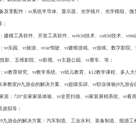
产设备及零配件：vr系统半导体、显示器、光学镜片、光学模组、
等；
r软件：建模工具软件、开发工具软件、web3d技术、cult3d技术、
r娱乐：vr乐园、vr旅游、vr/ar驾驶、vr建模游戏、vr游戏、数
息投影、五维影院、vr影视、vr主题公园、vr赛车、等；
r教育：vr教育研究、vr教学系统、vr幼儿教育、k12教学课程、多人
来教室j9九游会的解决方案、vr超级实训、vr职业体验j9九游
房产家居：720°全家家装体验、vr全景扫描、vr家装展销系统、vr看房
景虚拟等；
r应用j9九游会的解决方案：汽车制造、工业水利、装备制造、能