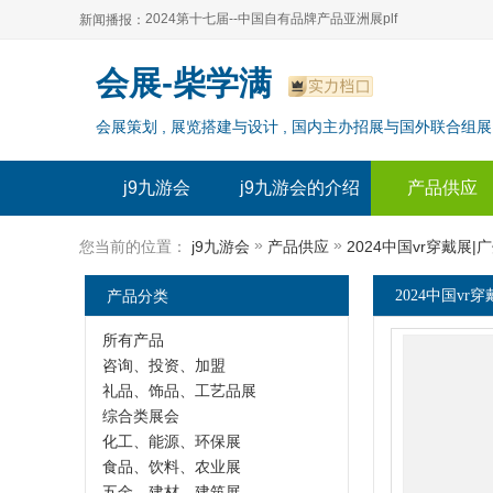
2024第十七届--中国自有品牌产品亚洲展plf
新闻播报：
2024上海自有品牌展--百货展|食品展 零售展|oem展
2024第十七届--中国自有品牌产品亚洲展plf
会展-柴学满
2024全球自有--品牌产品亚洲展（plf）
2024上海自有品牌展--百货展|食品展 零售展|oem展
会展策划 , 展览搭建与设计 , 国内主办招展与国外联合组展
2024年上海--第17届自有品牌展
2024全球自有--品牌产品亚洲展（plf）
2024上海自有品牌展--2024上海oem 贴牌代加工展
2024年上海--第17届自有品牌展
j9九游会
j9九游会的介绍
产品供应
2024上海自有品牌展--2024上海oem 贴牌代加工展
»
»
您当前的位置：
j9九游会
产品供应
2024中国vr穿戴展|
产品分类
2024中国vr
所有产品
咨询、投资、加盟
礼品、饰品、工艺品展
综合类展会
化工、能源、环保展
食品、饮料、农业展
五金、建材、建筑展