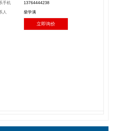
系手机
13764444238
系人
柴学满
立即询价