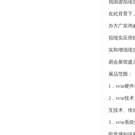
我国虚拟现
在此背景下。
办方广东鸿
拟现实应用
实和增强现
易会展馆盛
展品范围：
1．vr/a
2．vr/
互技术、传
3．vr/
听觉感知设