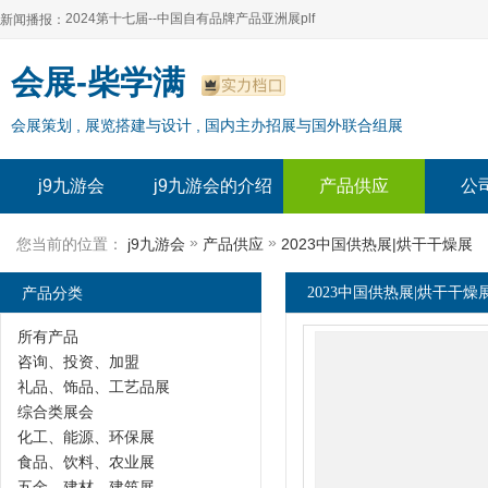
2024第十七届--中国自有品牌产品亚洲展plf
新闻播报：
2024上海自有品牌展--百货展|食品展 零售展|oem展
2024第十七届--中国自有品牌产品亚洲展plf
会展-柴学满
2024全球自有--品牌产品亚洲展（plf）
2024上海自有品牌展--百货展|食品展 零售展|oem展
会展策划 , 展览搭建与设计 , 国内主办招展与国外联合组展
2024年上海--第17届自有品牌展
2024全球自有--品牌产品亚洲展（plf）
2024上海自有品牌展--2024上海oem 贴牌代加工展
2024年上海--第17届自有品牌展
j9九游会
j9九游会的介绍
产品供应
公
2024上海自有品牌展--2024上海oem 贴牌代加工展
»
»
您当前的位置：
j9九游会
产品供应
2023中国供热展|烘干干燥展
产品分类
2023中国供热展|烘干干燥展
所有产品
咨询、投资、加盟
礼品、饰品、工艺品展
综合类展会
化工、能源、环保展
食品、饮料、农业展
五金、建材、建筑展