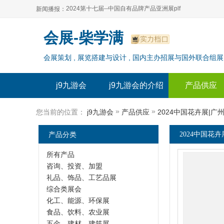
2024第十七届--中国自有品牌产品亚洲展plf
新闻播报：
2024上海自有品牌展--百货展|食品展 零售展|oem展
2024第十七届--中国自有品牌产品亚洲展plf
会展-柴学满
2024全球自有--品牌产品亚洲展（plf）
2024上海自有品牌展--百货展|食品展 零售展|oem展
会展策划 , 展览搭建与设计 , 国内主办招展与国外联合组展
2024年上海--第17届自有品牌展
2024全球自有--品牌产品亚洲展（plf）
2024上海自有品牌展--2024上海oem 贴牌代加工展
2024年上海--第17届自有品牌展
j9九游会
j9九游会的介绍
产品供应
2024上海自有品牌展--2024上海oem 贴牌代加工展
»
»
您当前的位置：
j9九游会
产品供应
2024中国花卉展|广
产品分类
2024中国花卉
所有产品
咨询、投资、加盟
礼品、饰品、工艺品展
综合类展会
化工、能源、环保展
食品、饮料、农业展
五金、建材、建筑展