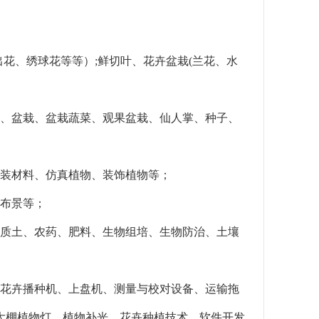
花、绣球花等等）;鲜切叶、花卉盆栽(兰花、水
景、盆栽、盆栽蔬菜、观果盆栽、仙人掌、种子、
包装材料、仿真植物、装饰植物等；
计布景等；
介质土、农药、肥料、生物组培、生物防治、土壤
、花卉播种机、上盘机、测量与校对设备、运输拖
大棚植物灯、植物补光、花卉种植技术、软件开发