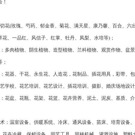
会！
鲜切花(玫瑰、芍药、郁金香、菊花、满天星、康乃馨、百合、六出
草花、一品红、风信子、红掌、牡丹、凤梨、水培等)；
物：多肉植物、阴生植物、造型植物、兰科植物、观赏作物、盆
等；
品：花器、干花、永生花、人造花，花制品、插花用具，彩带、
花艺学校、花艺培训、花艺设计、插花培训、摄影、婚庆场地设
材：花盆、花瓶、花架、花篮、花卉营养、泥土、泥炭、基质、
技术：温室设备、供暖系统、冷床、通风设备、苗床、培育设备
、花卉冷藏、保鲜设备、园艺工具、园林机械、灌溉设施、塑料