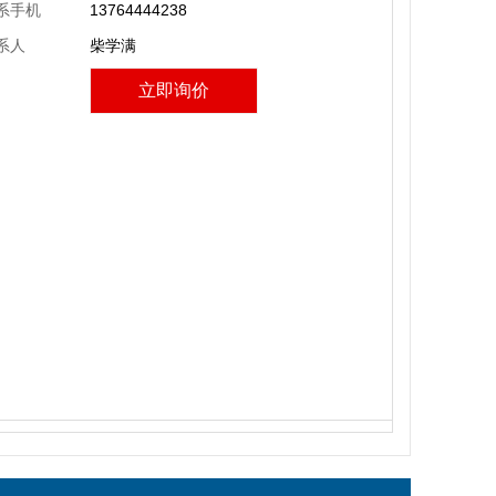
系手机
13764444238
系人
柴学满
立即询价