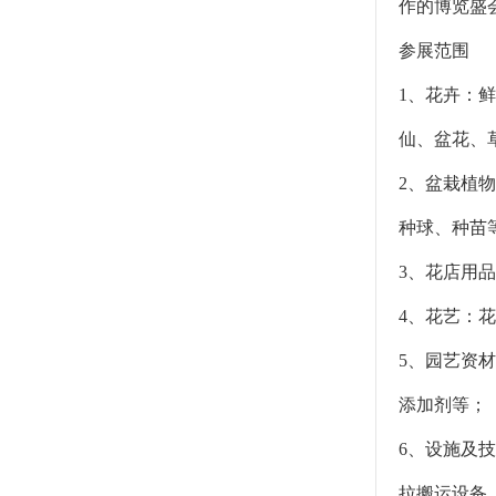
作的博览盛
参展范围
1、花卉：
仙、盆花、
2、盆栽植
种球、种苗
3、花店用
4、花艺：
5、园艺资
添加剂等；
6、设施及
拉搬运设备