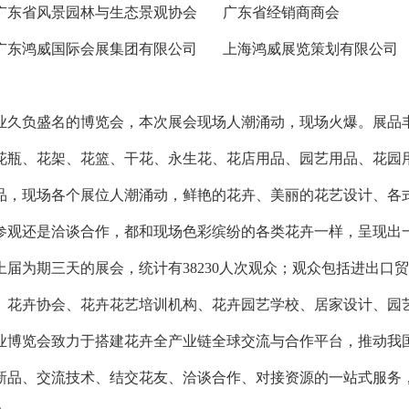
广东省风景园林与生态景观协会 广东省经销商商会
广东鸿威国际会展集团有限公司 上海鸿威展览策划有限公司
业久负盛名的博览会，本次展会现场人潮涌动，现场火爆。展品
花瓶、花架、花篮、干花、永生花、花店用品、园艺用品、花园
品，现场各个展位人潮涌动，鲜艳的花卉、美丽的花艺设计、各
参观还是洽谈合作，都和现场色彩缤纷的各类花卉一样，呈现出
上届为期三天的展会，统计有38230人次观众；观众包括进出口
、花卉协会、花卉花艺培训机构、花卉园艺学校、居家设计、园
业博览会致力于搭建花卉全产业链全球交流与合作平台，推动我
新品、交流技术、结交花友、洽谈合作、对接资源的一站式服务