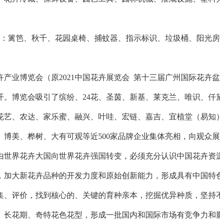
品：篱笆、秋千、花园桌椅、捕蚊器、指示标识、垃圾桶、阳光
花卉产业博览会（原2021中国花卉展览会 第十三届广州国际花卉盆栽
开。博览会吸引了缤纷、24花、圣茵、新基、莱克兰、唯识、仟
花艺、农达、家乐蜜、融兴、叶哇、宏链、嘉吉、宜植堂（易知
、博美、桦树、大有可观等近500家品牌企业集体亮相，向观众
由世界花卉大国向世界花卉强国转变，必须充分认识中国花卉资
，加大新花卉品种的开发力度和原始创新能力，形成具有中国特
集、评价，找到核心的、关键的育种亲本，挖掘优异种质，坚持
、长花期、奇特花色花型，形成一批国内和国际市场有竞争力和