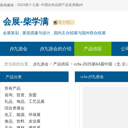
2024第十七届--中国自有品牌产品亚洲展plf
新闻播报：
2024上海自有品牌展--百货展|食品展 零售展|oem展
2024第十七届--中国自有品牌产品亚洲展plf
会展-柴学满
2024全球自有--品牌产品亚洲展（plf）
2024上海自有品牌展--百货展|食品展 零售展|oem展
会展策划 , 展览搭建与设计 , 国内主办招展与国外联合组展
2024年上海--第17届自有品牌展
2024全球自有--品牌产品亚洲展（plf）
2024上海自有品牌展--2024上海oem 贴牌代加工展
2024年上海--第17届自有品牌展
j9九游会
j9九游会的介绍
产品供应
公
2024上海自有品牌展--2024上海oem 贴牌代加工展
»
»
您当前的位置：
j9九游会
产品供应
ccfa-2025第64届中国（北
产品分类
ccfa-j9九游会
所有产品
咨询、投资、加盟
礼品、饰品、工艺品展
综合类展会
化工、能源、环保展
食品、饮料、农业展
五金、建材、建筑展