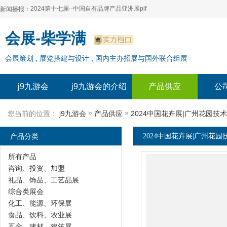
2024第十七届--中国自有品牌产品亚洲展plf
新闻播报：
2024上海自有品牌展--百货展|食品展 零售展|oem展
2024第十七届--中国自有品牌产品亚洲展plf
会展-柴学满
2024全球自有--品牌产品亚洲展（plf）
2024上海自有品牌展--百货展|食品展 零售展|oem展
会展策划 , 展览搭建与设计 , 国内主办招展与国外联合组展
2024年上海--第17届自有品牌展
2024全球自有--品牌产品亚洲展（plf）
2024上海自有品牌展--2024上海oem 贴牌代加工展
2024年上海--第17届自有品牌展
j9九游会
j9九游会的介绍
产品供应
公
2024上海自有品牌展--2024上海oem 贴牌代加工展
»
»
您当前的位置：
j9九游会
产品供应
2024中国花卉展|广州花园技
产品分类
2024中国花卉展|广州花园
所有产品
咨询、投资、加盟
礼品、饰品、工艺品展
综合类展会
化工、能源、环保展
食品、饮料、农业展
五金、建材、建筑展