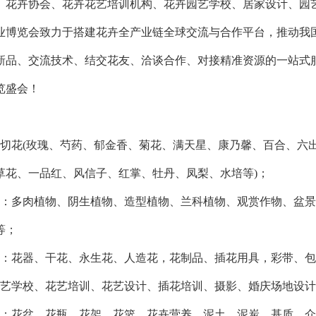
、花卉协会、花卉花艺培训机构、花卉园艺学校、居家设计、园
业博览会致力于搭建花卉全产业链全球交流与合作平台，推动我
新品、交流技术、结交花友、洽谈合作、对接精准资源的一站式
览盛会！
鲜切花(玫瑰、芍药、郁金香、菊花、满天星、康乃馨、百合、六出
草花、一品红、风信子、红掌、牡丹、凤梨、水培等)；
物：多肉植物、阴生植物、造型植物、兰科植物、观赏作物、盆
等；
品：花器、干花、永生花、人造花，花制品、插花用具，彩带、
花艺学校、花艺培训、花艺设计、插花培训、摄影、婚庆场地设
材：花盆、花瓶、花架、花篮、花卉营养、泥土、泥炭、基质、