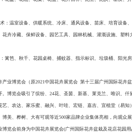
技术：温室设备、供暖系统、冷床、通风设备、苗床、培育设备
、花卉冷藏、保鲜设备、园艺工具、园林机械、灌溉设施、塑料
品：篱笆、秋千、花园桌椅、捕蚊器、指示标识、垃圾桶、阳光
花卉产业博览会（原2021中国花卉展览会 第十三届广州国际花卉盆栽
开。博览会吸引了缤纷、24花、圣茵、新基、莱克兰、唯识、仟
花艺、农达、家乐蜜、融兴、叶哇、宏链、嘉吉、宜植堂（易知
、博美、桦树、大有可观等近500家品牌企业集体亮相，向观众
业博览会前身为中国花卉展览会(广州国际花卉盆栽及花店花园用品