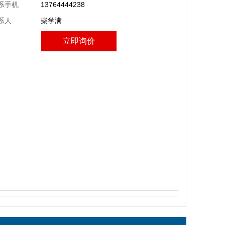
系手机
13764444238
系人
柴学满
立即询价