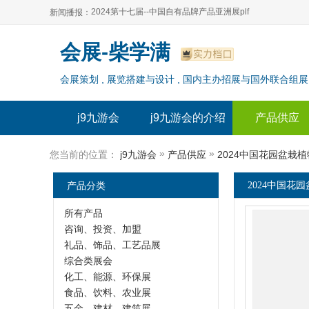
2024第十七届--中国自有品牌产品亚洲展plf
新闻播报：
2024上海自有品牌展--百货展|食品展 零售展|oem展
2024第十七届--中国自有品牌产品亚洲展plf
会展-柴学满
2024全球自有--品牌产品亚洲展（plf）
2024上海自有品牌展--百货展|食品展 零售展|oem展
会展策划 , 展览搭建与设计 , 国内主办招展与国外联合组展
2024年上海--第17届自有品牌展
2024全球自有--品牌产品亚洲展（plf）
2024上海自有品牌展--2024上海oem 贴牌代加工展
2024年上海--第17届自有品牌展
j9九游会
j9九游会的介绍
产品供应
2024上海自有品牌展--2024上海oem 贴牌代加工展
»
»
您当前的位置：
j9九游会
产品供应
2024中国花园盆栽
产品分类
2024中国花
所有产品
咨询、投资、加盟
礼品、饰品、工艺品展
综合类展会
化工、能源、环保展
食品、饮料、农业展
五金、建材、建筑展