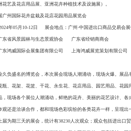
洲花艺及花店用品展、亚洲花卉种植技术及设施展）。
十五届广州国际花卉盆栽及花店花园用品展览会
2024年05月10-12日 展会地点：广州·中国进出口商品交易会
广东省风景园林与生态景观协会 广东省经销商商会
广东鸿威国际会展集团有限公司 上海鸿威展览策划有限公司
业久负盛名的博览会，本次展会现场人潮涌动，现场火爆。展品
花瓶、花架、花篮、干花、永生花、花店用品、园艺用品、花园
品，现场各个展位人潮涌动，鲜艳的花卉、美丽的花艺设计、各
参观还是洽谈合作，都和现场色彩缤纷的各类花卉一样，呈现出
上届为期三天的展会，统计有38230人次观众；观众包括进出口