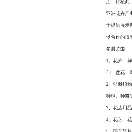
店、种植商
亚洲花卉产
士提供展示
谈合作的博
参展范围
1、花卉：
仙、盆花、
2、盆栽植
种球、种苗
3、花店用
4、花艺：
5、园艺资