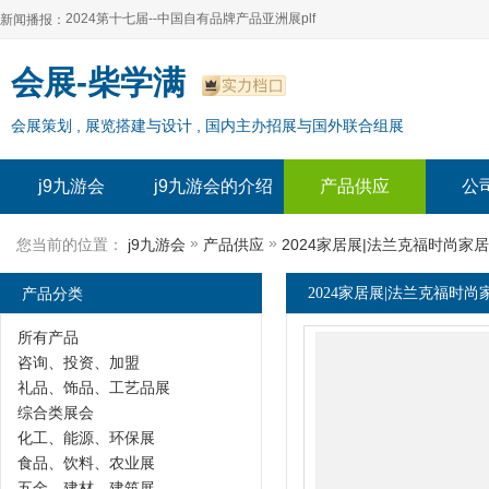
2024第十七届--中国自有品牌产品亚洲展plf
新闻播报：
2024上海自有品牌展--百货展|食品展 零售展|oem展
2024第十七届--中国自有品牌产品亚洲展plf
会展-柴学满
2024全球自有--品牌产品亚洲展（plf）
2024上海自有品牌展--百货展|食品展 零售展|oem展
会展策划 , 展览搭建与设计 , 国内主办招展与国外联合组展
2024年上海--第17届自有品牌展
2024全球自有--品牌产品亚洲展（plf）
2024上海自有品牌展--2024上海oem 贴牌代加工展
2024年上海--第17届自有品牌展
j9九游会
j9九游会的介绍
产品供应
公
2024上海自有品牌展--2024上海oem 贴牌代加工展
»
»
您当前的位置：
j9九游会
产品供应
2024家居展|法兰克福时尚家
产品分类
2024家居展|法兰克福时尚
所有产品
咨询、投资、加盟
礼品、饰品、工艺品展
综合类展会
化工、能源、环保展
食品、饮料、农业展
五金、建材、建筑展