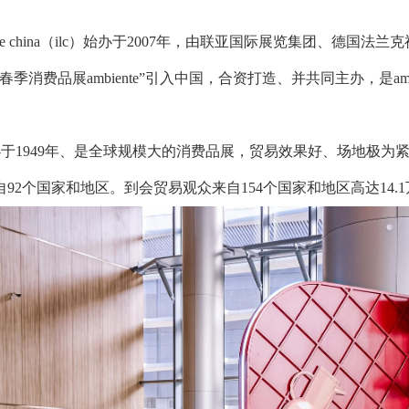
rlifestyle china（ilc）始办于2007年，由联亚国际展览集
春季消费品展ambiente”引入中国，合资打造、并共同主办，是am
e始办于1949年、是全球规模大的消费品展，贸易效果好、场地极为紧张。2
来自92个国家和地区。到会贸易观众来自154个国家和地区高达14.