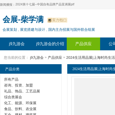
2024第十七届--中国自有品牌产品亚洲展plf
新闻播报：
2024上海自有品牌展--百货展|食品展 零售展|oem展
2024第十七届--中国自有品牌产品亚洲展plf
会展-柴学满
2024全球自有--品牌产品亚洲展（plf）
2024上海自有品牌展--百货展|食品展 零售展|oem展
会展策划 , 展览搭建与设计 , 国内主办招展与国外联合组展
2024年上海--第17届自有品牌展
2024全球自有--品牌产品亚洲展（plf）
2024上海自有品牌展--2024上海oem 贴牌代加工展
2024年上海--第17届自有品牌展
j9九游会
j9九游会的介绍
产品供应
公
2024上海自有品牌展--2024上海oem 贴牌代加工展
»
»
您当前的位置：
j9九游会
产品供应
2024生活用品展|上海时尚生
产品分类
2024生活用品展|上海时尚
所有产品
咨询、投资、加盟
礼品、饰品、工艺品展
综合类展会
化工、能源、环保展
食品、饮料、农业展
五金、建材、建筑展