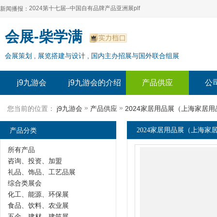
2024第十七届--中国自有品牌产品亚洲展plf
新闻播报：
2024上海自有品牌展--百货展|食品展 零售展|oem展
2024第十七届--中国自有品牌产品亚洲展plf
会展-柴学满
2024全球自有--品牌产品亚洲展（plf）
2024上海自有品牌展--百货展|食品展 零售展|oem展
会展策划 , 展览搭建与设计 , 国内主办招展与国外联合组展
2024年上海--第17届自有品牌展
2024全球自有--品牌产品亚洲展（plf）
2024上海自有品牌展--2024上海oem 贴牌代加工展
2024年上海--第17届自有品牌展
j9九游会
j9九游会的介绍
产品供应
公
2024上海自有品牌展--2024上海oem 贴牌代加工展
»
»
您当前的位置：
j9九游会
产品供应
2024家居用品展（上海家居用
产品分类
2024家居用品展（上海家居
所有产品
咨询、投资、加盟
礼品、饰品、工艺品展
综合类展会
化工、能源、环保展
食品、饮料、农业展
五金、建材、建筑展