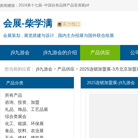
2024第十七届--中国自有品牌产品亚洲展plf
新闻播报：
2024上海自有品牌展--百货展|食品展 零售展|oem展
2024第十七届--中国自有品牌产品亚洲展plf
会展-柴学满
2024全球自有--品牌产品亚洲展（plf）
2024上海自有品牌展--百货展|食品展 零售展|oem展
会展策划 , 展览搭建与设计 , 国内主办招展与国外联合组展
2024年上海--第17届自有品牌展
2024全球自有--品牌产品亚洲展（plf）
2024上海自有品牌展--2024上海oem 贴牌代加工展
2024年上海--第17届自有品牌展
j9九游会
j9九游会的介绍
产品供应
公
2024上海自有品牌展--2024上海oem 贴牌代加工展
»
»
您当前的位置：
j9九游会
产品供应
2025连锁加盟展-3月北京加盟
产品分类
2025连锁加盟展-j9九游会
所有产品
咨询、投资、加盟
礼品、饰品、工艺品展
综合类展会
化工、能源、环保展
食品、饮料、农业展
五金、建材、建筑展