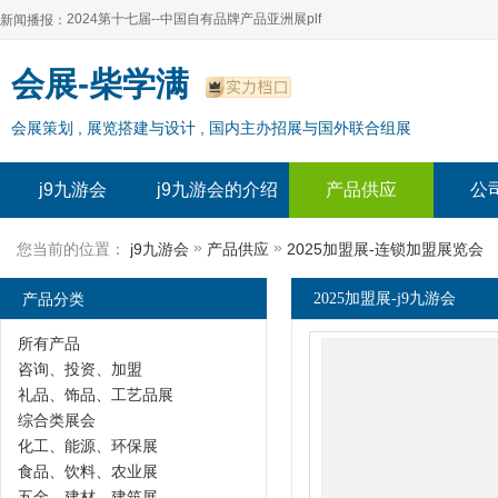
2024第十七届--中国自有品牌产品亚洲展plf
新闻播报：
2024上海自有品牌展--百货展|食品展 零售展|oem展
2024第十七届--中国自有品牌产品亚洲展plf
会展-柴学满
2024全球自有--品牌产品亚洲展（plf）
2024上海自有品牌展--百货展|食品展 零售展|oem展
会展策划 , 展览搭建与设计 , 国内主办招展与国外联合组展
2024年上海--第17届自有品牌展
2024全球自有--品牌产品亚洲展（plf）
2024上海自有品牌展--2024上海oem 贴牌代加工展
2024年上海--第17届自有品牌展
j9九游会
j9九游会的介绍
产品供应
公
2024上海自有品牌展--2024上海oem 贴牌代加工展
»
»
您当前的位置：
j9九游会
产品供应
2025加盟展-连锁加盟展览会
产品分类
2025加盟展-j9九游会
所有产品
咨询、投资、加盟
礼品、饰品、工艺品展
综合类展会
化工、能源、环保展
食品、饮料、农业展
五金、建材、建筑展