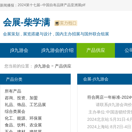
2024第十七届--中国自有品牌产品亚洲展plf
新闻播报：
2024上海自有品牌展--百货展|食品展 零售展|oem展
2024第十七届--中国自有品牌产品亚洲展plf
会展-柴学满
2024全球自有--品牌产品亚洲展（plf）
2024上海自有品牌展--百货展|食品展 零售展|oem展
会展策划 , 展览搭建与设计 , 国内主办招展与国外联合组展
2024年上海--第17届自有品牌展
2024全球自有--品牌产品亚洲展（plf）
2024上海自有品牌展--2024上海oem 贴牌代加工展
2024年上海--第17届自有品牌展
j9九游会
j9九游会的介绍
产品供应
公
2024上海自有品牌展--2024上海oem 贴牌代加工展
»
您当前的位置：
j9九游会
产品供应
产品分类
会展-j9九游会
所有产品
咨询、投资、加盟
礼品、饰品、工艺品展
请联系j9九游会询价
综合类展会
主办单位:中国连锁经营
化工、能源、环保展
2024北京站:5月31日
食品、饮料、农业展
2024上海站:8月2日-
五金、建材、建筑展