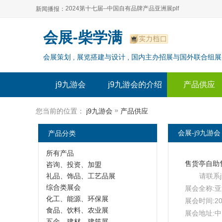
2024第十七届--中国自有品牌产品亚洲展plf
新闻播报：
2024上海自有品牌展--百货展|食品展 零售展|oem展
2024第十七届--中国自有品牌产品亚洲展plf
会展-柴学满
2024全球自有--品牌产品亚洲展（plf）
2024上海自有品牌展--百货展|食品展 零售展|oem展
会展策划 , 展览搭建与设计 , 国内主办招展与国外联合组展
2024年上海--第17届自有品牌展
2024全球自有--品牌产品亚洲展（plf）
2024上海自有品牌展--2024上海oem 贴牌代加工展
2024年上海--第17届自有品牌展
j9九游会
j9九游会的介绍
产品供应
2024上海自有品牌展--2024上海oem 贴牌代加工展
»
您当前的位置：
j9九游会
产品供应
产品分类
会展-j9九游会
所有产品
咨询、投资、加盟
礼品、饰品、工艺品展
请联系
综合类展会
展会全称:
化工、能源、环保展
展会时间:20
食品、饮料、农业展
展会地址:
五金、建材、建筑展