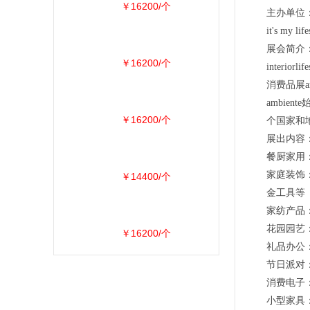
￥16200/个
主办单位
it's my life
展会简介
￥16200/个
inter
消费品展a
ambie
￥16200/个
个国家和地
展出内容
餐厨家用
家庭装饰
￥14400/个
金工具等
家纺产品
花园园艺
￥16200/个
礼品办公
节日派对
消费电子
小型家具