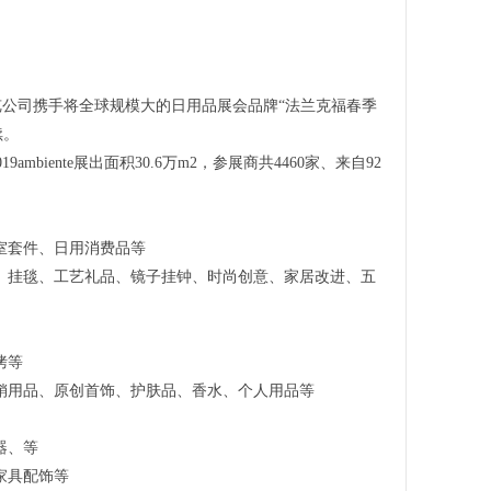
德国法兰克福展览公司携手将全球规模大的日用品展会品牌“法兰克福春季
续。
mbiente展出面积30.6万m2，参展商共4460家、来自92
室套件、日用消费品等
、挂毯、工艺礼品、镜子挂钟、时尚创意、家居改进、五
烤等
销用品、原创首饰、护肤品、香水、个人用品等
器、等
家具配饰等