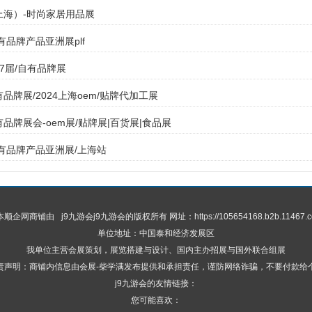
（上海）-时尚家居用品展
自有品牌产品亚洲展plf
17届/自有品牌展
有品牌展/2024上海oem/贴牌代加工展
有品牌展会-oem展/贴牌展|百货展|食品展
自有品牌产品亚洲展/上海站
 本顺企网商铺由
j9九游会
j9九游会的版权所有 网址：https://105654168.b2b.11467.c
单位地址：中国泰和经济发展区
我单位主营会展策划，展览搭建与设计、国内主办招展与国外联合组展
责声明：商铺内信息由会展-柴学满发布提供和承担责任，谨防网络诈骗，不要付款给
j9九游会的友情链接：
您可能喜欢：