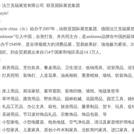
：法兰克福展览有限公司 联亚国际展览集团
style!
：
iorlifestyle china（ilc）始办于2007年，由联亚国际展览集团、
mbiente”引入中国，合资打造、并共同主办，是ambiente品牌在中国的延
nte始办于1949年、是全球规模大的消费品展，贸易效果好、场地极为紧张。2019a
区。到会贸易观众来自154个国家和地区高达14.1万人。
：
：厨房用品、烹饪炊具、餐桌用品、卫生清洁、收纳用具、浴室用品、浴
：灯具照明、装饰灯、人造花果、油画相框、熏香蜡烛、墙纸、软装饰品
：床上用品、厨浴家纺、窗帘遮阳、装饰织物、墙纸、地毯靠垫等
：草坪用品、露营用品、野炊用品、园林机械、花园用品、园艺工具、烧
：礼品工艺品、办公文具、箱包、旅游用品、薰香制品、贺卡、玩具、促
：圣诞用品、节日派对饰品礼品、宗教饰品、饰品包装、等
：小型家电、小型电暖器、电热地毯、空气净化器、清洁及家居维护用电
：小型家具、儿童家具、原创小件木制家具、北欧简约家具、进口家具、