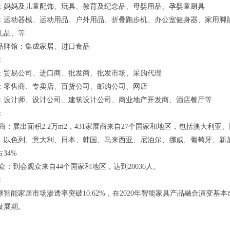
：妈妈及儿童配饰、玩具、教育及纪念品、母婴用品、孕婴童厨具
：运动器械、运动用品、户外用品、折叠跑步机、办公室健身器、家用脚
礼品、等
品牌馆：集成家居、进口食品
：
：贸易公司、进口商、批发商、批发市场、采购代理
：零售商、专卖店、百货公司、邮购公司、网店
：设计师、设计公司、建筑设计公司、商业地产开发商、酒店餐厅等
：
ilc展商：展出面积2.2万m2，431家展商来自27个国家和地区，包括澳
、以色列、意大利、日本、韩国、马来西亚、尼泊尔、挪威、葡萄牙、新
34%
ilc观众：到会观众来自44个国家和地区，达到20036人。
：
全球智能家居市场渗透率突破10.62%，在2020年智能家具产品融合演变基本
发展期。