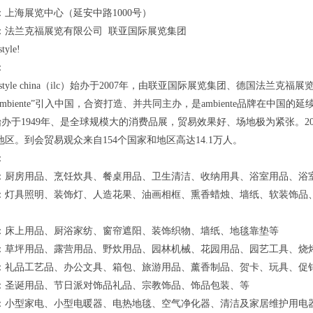
：上海展览中心（延安中路1000号）
：法兰克福展览有限公司 联亚国际展览集团
style!
：
iorlifestyle china（ilc）始办于2007年，由联亚国际展览集团、
mbiente”引入中国，合资打造、并共同主办，是ambiente品牌在中国的延
nte始办于1949年、是全球规模大的消费品展，贸易效果好、场地极为紧张。2019a
区。到会贸易观众来自154个国家和地区高达14.1万人。
：
：厨房用品、烹饪炊具、餐桌用品、卫生清洁、收纳用具、浴室用品、浴
：灯具照明、装饰灯、人造花果、油画相框、熏香蜡烛、墙纸、软装饰品
：床上用品、厨浴家纺、窗帘遮阳、装饰织物、墙纸、地毯靠垫等
：草坪用品、露营用品、野炊用品、园林机械、花园用品、园艺工具、烧
：礼品工艺品、办公文具、箱包、旅游用品、薰香制品、贺卡、玩具、促
：圣诞用品、节日派对饰品礼品、宗教饰品、饰品包装、等
：小型家电、小型电暖器、电热地毯、空气净化器、清洁及家居维护用电