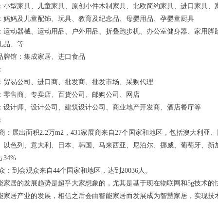
：小型家具、儿童家具、原创小件木制家具、北欧简约家具、进口家具、
：妈妈及儿童配饰、玩具、教育及纪念品、母婴用品、孕婴童厨具
：运动器械、运动用品、户外用品、折叠跑步机、办公室健身器、家用脚
礼品、等
品牌馆：集成家居、进口食品
：
：贸易公司、进口商、批发商、批发市场、采购代理
：零售商、专卖店、百货公司、邮购公司、网店
：设计师、设计公司、建筑设计公司、商业地产开发商、酒店餐厅等
：
ilc展商：展出面积2.2万m2，431家展商来自27个国家和地区，包括澳
、以色列、意大利、日本、韩国、马来西亚、尼泊尔、挪威、葡萄牙、新
34%
ilc观众：到会观众来自44个国家和地区，达到20036人。
能家居的发展趋势是超乎大家想象的，尤其是基于现在物联网和5g技术的
能家居产业的发展，相信之后会由智能家居而发展成为智慧家居，实现技