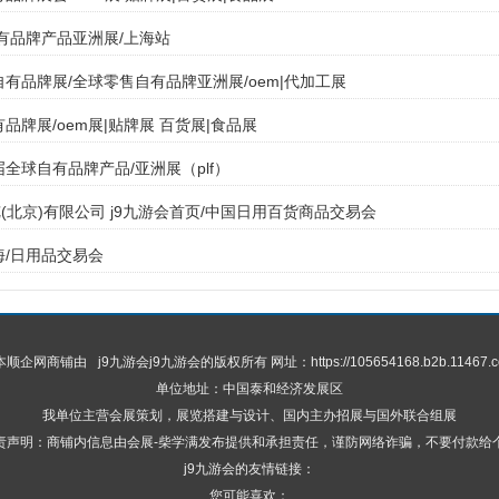
自有品牌产品亚洲展/上海站
海自有品牌展/全球零售自有品牌亚洲展/oem|代加工展
有品牌展/oem展|贴牌展 百货展|食品展
届全球自有品牌产品/亚洲展（plf）
(北京)有限公司 j9九游会首页/中国日用百货商品交易会
海/日用品交易会
 本顺企网商铺由
j9九游会
j9九游会的版权所有 网址：https://105654168.b2b.11467.c
单位地址：中国泰和经济发展区
我单位主营会展策划，展览搭建与设计、国内主办招展与国外联合组展
责声明：商铺内信息由会展-柴学满发布提供和承担责任，谨防网络诈骗，不要付款给
j9九游会的友情链接：
您可能喜欢：