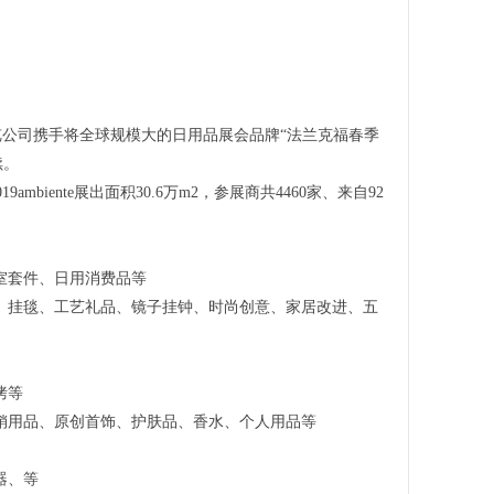
德国法兰克福展览公司携手将全球规模大的日用品展会品牌“法兰克福春季
续。
mbiente展出面积30.6万m2，参展商共4460家、来自92
室套件、日用消费品等
、挂毯、工艺礼品、镜子挂钟、时尚创意、家居改进、五
烤等
销用品、原创首饰、护肤品、香水、个人用品等
器、等