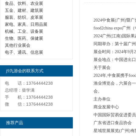
食品、饮料、农业展
五金、建材、建筑展
服装、纺织、皮革展
2024中食展(广州)
家电、家具、日用品展
food2china expo
机械、工业、设备展
2024广州(江南)国际
生物、医药、保健展
同期举办：第十届广州
其他行业展会
展会时间：2024年9月25
电子、通讯、信息展
展会地点：中国进出口
关于展会
j9九游会的联系方式
2024年,中食展携手foo
电 话：13764444238
渔业博览会，六展合一
总经理：柴学满
会。
手 机：13764444238
主办单位
微 信：13764444238
商业发展中心
中国国际贸易促进委员
推荐产品
广东省进口食品协会
星域世展展览(广州)有