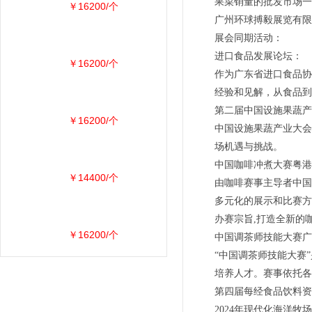
果菜销量的批发市场一
￥16200/个
广州环球搏毅展览有限
展会同期活动：
进口食品发展论坛：
￥16200/个
作为广东省进口食品协
经验和见解，从食品到
第二届中国设施果蔬产
￥16200/个
中国设施果蔬产业大会
场机遇与挑战。
中国咖啡冲煮大赛粤港
￥14400/个
由咖啡赛事主导者中国
多元化的展示和比赛方
办赛宗旨,打造全新的
￥16200/个
中国调茶师技能大赛广
“中国调茶师技能大赛
培养人才。赛事依托各
第四届每经食品饮料资
2024年现代化海洋牧