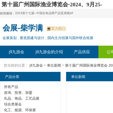
第十届广州国际渔业博览会·2024、9月25-
j9九游会
2024第十七届--中国自有品牌产品亚洲展plf
新闻播报：
2024上海自有品牌展--百货展|食品展 零售展|oem展
2024第十七届--中国自有品牌产品亚洲展plf
会展-柴学满
2024全球自有--品牌产品亚洲展（plf）
2024上海自有品牌展--百货展|食品展 零售展|oem展
会展策划 , 展览搭建与设计 , 国内主办招展与国外联合组展
2024年上海--第17届自有品牌展
2024全球自有--品牌产品亚洲展（plf）
2024上海自有品牌展--2024上海oem 贴牌代加工展
2024年上海--第17届自有品牌展
j9九游会
j9九游会的介绍
产品供应
公
2024上海自有品牌展--2024上海oem 贴牌代加工展
»
»
您当前的位置：
j9九游会
单位新闻
第十届广州国际渔业博览会·202
产品分类
单位新闻
所有产品
咨询、投资、加盟
礼品、饰品、工艺品展
综合类展会
化工、能源、环保展