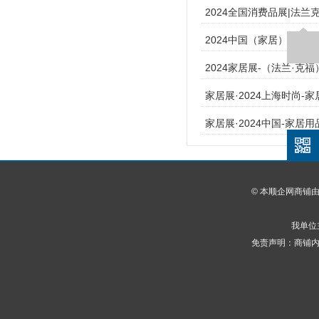
2024全国消费品展|法兰
2024中国（家居）工艺
2024家居展-（法兰·克
家居展·2024上海时尚-
家居展·2024中国-家居用
© 本顺企网商铺
我单位
免责声明：商铺内