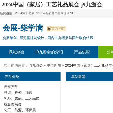
2024中国（家居）工艺礼品展会-j9九游会
2024第十七届--中国自有品牌产品亚洲展plf
新闻播报：
2024上海自有品牌展--百货展|食品展 零售展|oem展
2024第十七届--中国自有品牌产品亚洲展plf
会展-柴学满
2024全球自有--品牌产品亚洲展（plf）
2024上海自有品牌展--百货展|食品展 零售展|oem展
会展策划 , 展览搭建与设计 , 国内主办招展与国外联合组展
2024年上海--第17届自有品牌展
2024全球自有--品牌产品亚洲展（plf）
2024上海自有品牌展--2024上海oem 贴牌代加工展
2024年上海--第17届自有品牌展
j9九游会
j9九游会的介绍
产品供应
公
2024上海自有品牌展--2024上海oem 贴牌代加工展
»
»
您当前的位置：
j9九游会
单位新闻
2024中国（家居）工艺礼品展
产品分类
单位新闻
所有产品
咨询、投资、加盟
礼品、饰品、工艺品展
综合类展会
化工、能源、环保展