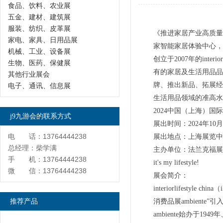
食品、饮料、农业展
五金、建材、建筑展
服装、纺织、皮革展
《推进家居产业高质量
家电、家具、日用品展
家智能家居体验中心，
机械、工业、设备展
创立于2007年的inte
生物、医药、保健展
有的家居及生活用品品
其他行业展会
牌、推出新品、拓展经
电子、通讯、信息展
生活用品领域的准高水
2024中国（上海）国
j9九游会的联系方式
展出时间：2024年10月
电 话：13764444238
展出地点：上海展览中心
总经理：柴学满
主办单位：法兰克福展
手 机：13764444238
it's my lifestyle!
微 信：13764444238
展会简介：
interiorlifes
推荐产品
消费品展ambiente
ambiente始办于19