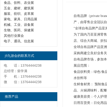
食品、饮料、农业展
五金、建材、建筑展
服装、纺织、皮革展
自有品牌（privat
家电、家具、日用品展
产，由零售企业冠以自
机械、工业、设备展
“全球自有品牌产品亚
生物、医药、保健展
为了国内乃至亚洲零售
其他行业展会
店、综合大商城、折扣
电子、通讯、信息展
全球自有品牌产品亚洲
采购商建立良好业务关
j9九游会的联系方式
自有品牌市场，参加本
电 话：13764444238
展品范围：
总经理：柴学满
食品饮料类：绿色/食
手 机：13764444238
水饮料等
微 信：13764444238
生鲜食材类： 预制食
品、火锅调味料，配餐
推荐产品
健康美容类：个人护理
日用百货类：日化用品