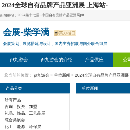
2024全球自有品牌产品亚洲展 上海站-
j9九游会
2024第十七届--中国自有品牌产品亚洲展plf
新闻播报：
2024上海自有品牌展--百货展|食品展 零售展|oem展
2024第十七届--中国自有品牌产品亚洲展plf
会展-柴学满
2024全球自有--品牌产品亚洲展（plf）
2024上海自有品牌展--百货展|食品展 零售展|oem展
会展策划 , 展览搭建与设计 , 国内主办招展与国外联合组展
2024年上海--第17届自有品牌展
2024全球自有--品牌产品亚洲展（plf）
2024上海自有品牌展--2024上海oem 贴牌代加工展
2024年上海--第17届自有品牌展
j9九游会
j9九游会的介绍
产品供应
公
2024上海自有品牌展--2024上海oem 贴牌代加工展
»
»
您当前的位置：
j9九游会
单位新闻
2024全球自有品牌产品亚洲展
产品分类
单位新闻
所有产品
咨询、投资、加盟
礼品、饰品、工艺品展
综合类展会
化工、能源、环保展