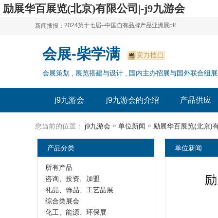
励展华百展览(北京)有限公司|-j9九游会
2024第十七届--中国自有品牌产品亚洲展plf
新闻播报：
2024上海自有品牌展--百货展|食品展 零售展|oem展
2024第十七届--中国自有品牌产品亚洲展plf
会展-柴学满
2024全球自有--品牌产品亚洲展（plf）
2024上海自有品牌展--百货展|食品展 零售展|oem展
会展策划 , 展览搭建与设计 , 国内主办招展与国外联合组展
2024年上海--第17届自有品牌展
2024全球自有--品牌产品亚洲展（plf）
2024上海自有品牌展--2024上海oem 贴牌代加工展
2024年上海--第17届自有品牌展
j9九游会
j9九游会的介绍
产品供应
2024上海自有品牌展--2024上海oem 贴牌代加工展
»
»
您当前的位置：
j9九游会
单位新闻
产品分类
单位新闻
所有产品
励
咨询、投资、加盟
礼品、饰品、工艺品展
综合类展会
化工、能源、环保展