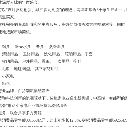
建深度人脉的年度盛会。
持以“设计驱动创新、融汇多元潮流”的理念，每年汇聚近3千家生产企业，
渠道买家。
依托完备的资源矩阵和的主办服务，高效促成供需双方的交易对接；同时
捷地把握市场契机。
：锅具 、杯壶水具 、餐具 、烹饪厨具
：清洁用品 、卫浴用品 、洗化用品 、晾晒用品、手套
：收纳用品、户外用品、香薰、一次用品、拖鞋
：毛巾、地毯/地垫、其它家纺用品
：小家电
：箱包
行业品牌，百货潮流集结发布
费和科技创新的浪潮驱动下，传统家电业迎来新机遇，中高端、智能型的
览会”推动小家电产业市场持续稳健增长。
服务，联合共享多方资源
城镇消费品零售额381558亿元，比上年增长12.5%;乡村消费品零售额59265