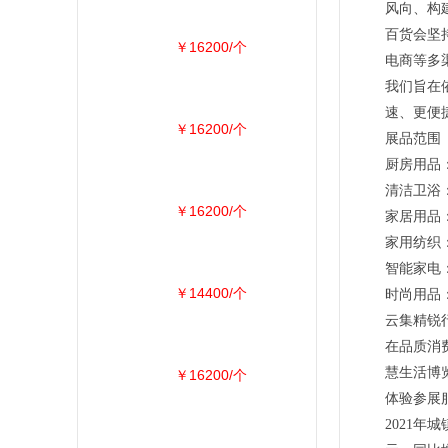
风向、构
百货会坚
￥16200/个
电商等多
我们旨在
速、更便
￥16200/个
展品范围
厨房用品
清洁卫浴
￥16200/个
家居用品
家用纺织
智能家电
￥14400/个
时尚用品
云集精锐
在品质消
慧生活博
￥16200/个
体验参展
2021年