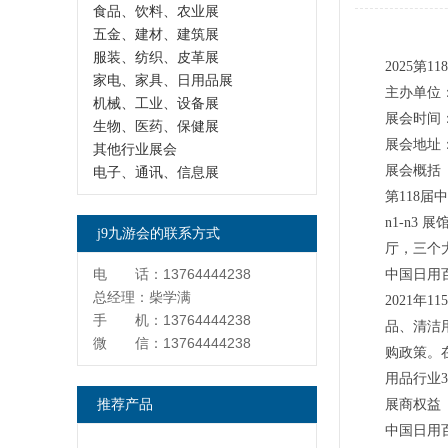
食品、饮料、农业展
五金、建材、建筑展
服装、纺织、皮革展
2025第
家电、家具、日用品展
主办单位
机械、工业、设备展
展会时间：2
生物、医药、保健展
展会地址
其他行业展会
展会概括
电子、通讯、信息展
第118届
n1-n3
j9九游会的联系方式
厅，三个
电 话：13764444238
中国日用
总经理：柴学满
2021
手 机：13764444238
品、清洁
微 信：13764444238
购政策。
用品行业
推荐产品
展商权益
中国日用