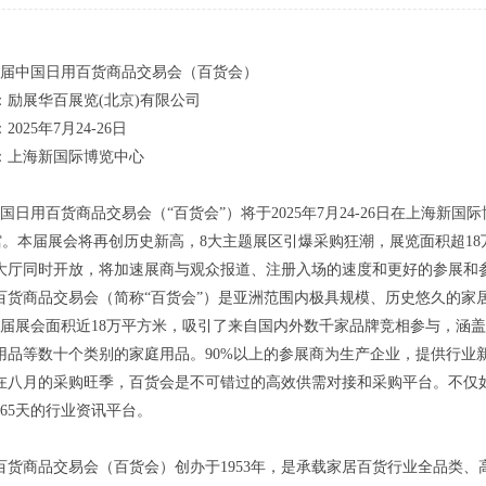
118届中国日用百货商品交易会（百货会）
：励展华百展览(北京)有限公司
025年7月24-26日
：上海新国际博览中心
中国日用百货商品交易会（“百货会”）将于2025年7月24-26日在上海新国际博览
 展馆。本届展会将再创历史新高，8大主题展区引爆采购狂潮，展览面积超1
大厅同时开放，将加速展商与观众报道、注册入场的速度和更好的参展和
百货商品交易会（简称“百货会”）是亚洲范围内极具规模、历史悠久的家
年115届展会面积近18万平方米，吸引了来自国内外数千家品牌竞相参与，
用品等数十个类别的家庭用品。90%以上的参展商为生产企业，提供行业
在八月的采购旺季，百货会是不可错过的高效供需对接和采购平台。不仅
365天的行业资讯平台。
百货商品交易会（百货会）创办于1953年，是承载家居百货行业全品类