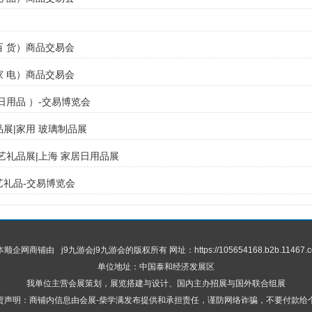
（百 货）商品交易会
（家 电）商品交易会
 日用品 ）-交易博览会
品展|家用 玻璃制品展
工艺礼品展|上海 家居日用品展
工艺礼品-交易博览会
 本顺企网商铺由
j9九游会
j9九游会的版权所有 网址：https://105654168.b2b.11467.c
单位地址：中国泰和经济发展区
我单位主营会展策划，展览搭建与设计、国内主办招展与国外联合组展
责声明：商铺内信息由会展-柴学满发布提供和承担责任，谨防网络诈骗，不要付款给