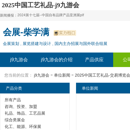
2025中国工艺礼品-j9九游会
2024第十七届--中国自有品牌产品亚洲展plf
新闻播报：
2024上海自有品牌展--百货展|食品展 零售展|oem展
2024第十七届--中国自有品牌产品亚洲展plf
会展-柴学满
2024全球自有--品牌产品亚洲展（plf）
2024上海自有品牌展--百货展|食品展 零售展|oem展
会展策划 , 展览搭建与设计 , 国内主办招展与国外联合组展
2024年上海--第17届自有品牌展
2024全球自有--品牌产品亚洲展（plf）
2024上海自有品牌展--2024上海oem 贴牌代加工展
2024年上海--第17届自有品牌展
j9九游会
j9九游会的介绍
产品供应
公
2024上海自有品牌展--2024上海oem 贴牌代加工展
»
»
您当前的位置：
j9九游会
单位新闻
2025中国工艺礼品-交易博览
产品分类
单位新闻
所有产品
咨询、投资、加盟
礼品、饰品、工艺品展
综合类展会
化工、能源、环保展