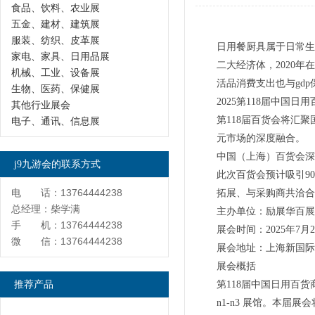
食品、饮料、农业展
五金、建材、建筑展
服装、纺织、皮革展
日用餐厨具属于日常生
家电、家具、日用品展
二大经济体，2020
机械、工业、设备展
活品消费支出也与gd
生物、医药、保健展
2025第118届中国
其他行业展会
第118届百货会将汇
电子、通讯、信息展
元市场的深度融合。
中国（上海）百货会深
j9九游会的联系方式
此次百货会预计吸引9
电 话：13764444238
拓展、与采购商共洽合
总经理：柴学满
主办单位：励展华百展
手 机：13764444238
展会时间：2025年7月24
微 信：13764444238
展会地址：上海新国际
展会概括
推荐产品
第118届中国日用百货商
n1-n3 展馆。本届