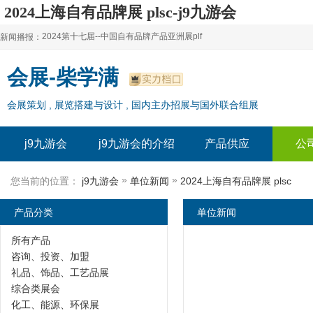
2024上海自有品牌展 plsc-j9九游会
2024第十七届--中国自有品牌产品亚洲展plf
新闻播报：
2024上海自有品牌展--百货展|食品展 零售展|oem展
2024第十七届--中国自有品牌产品亚洲展plf
会展-柴学满
2024全球自有--品牌产品亚洲展（plf）
2024上海自有品牌展--百货展|食品展 零售展|oem展
会展策划 , 展览搭建与设计 , 国内主办招展与国外联合组展
2024年上海--第17届自有品牌展
2024全球自有--品牌产品亚洲展（plf）
2024上海自有品牌展--2024上海oem 贴牌代加工展
2024年上海--第17届自有品牌展
j9九游会
j9九游会的介绍
产品供应
公
2024上海自有品牌展--2024上海oem 贴牌代加工展
»
»
您当前的位置：
j9九游会
单位新闻
2024上海自有品牌展 plsc
产品分类
单位新闻
所有产品
咨询、投资、加盟
礼品、饰品、工艺品展
综合类展会
化工、能源、环保展