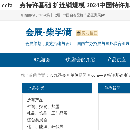
ccfa—夯特许基础 扩连锁规模 2024中国特许
2024第十七届--中国自有品牌产品亚洲展plf
新闻播报：
2024上海自有品牌展--百货展|食品展 零售展|oem展
2024第十七届--中国自有品牌产品亚洲展plf
会展-柴学满
2024全球自有--品牌产品亚洲展（plf）
2024上海自有品牌展--百货展|食品展 零售展|oem展
会展策划 , 展览搭建与设计 , 国内主办招展与国外联合组展
2024年上海--第17届自有品牌展
2024全球自有--品牌产品亚洲展（plf）
2024上海自有品牌展--2024上海oem 贴牌代加工展
2024年上海--第17届自有品牌展
j9九游会
j9九游会的介绍
产品供应
2024上海自有品牌展--2024上海oem 贴牌代加工展
»
»
您当前的位置：
j9九游会
单位新闻
ccfa—夯特许基础 
产品分类
单位新闻
所有产品
咨询、投资、加盟
礼品、饰品、工艺品展
综合类展会
化工、能源、环保展