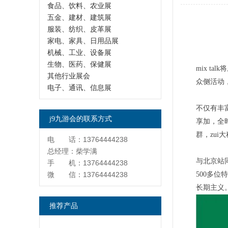
食品、饮料、农业展
五金、建材、建筑展
服装、纺织、皮革展
家电、家具、日用品展
机械、工业、设备展
生物、医药、保健展
mix 
其他行业展会
众侧活动，
电子、通讯、信息展
不仅有丰
j9九游会的联系方式
享加，全
群，zu
电 话：13764444238
总经理：柴学满
与北京站同
手 机：13764444238
微 信：13764444238
500多
长期主义
推荐产品