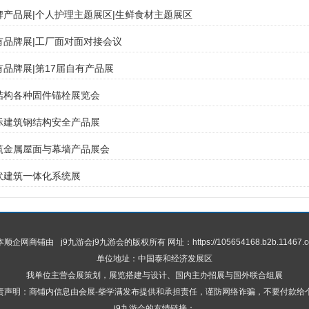
品牌产品展|个人护理主题展区|生鲜食材主题展区
自有品牌展|工厂面对面对接会议
有品牌展|第17届自有产品展
钢结构各种固件锚栓展览会
国际建筑钢结构安全产品展
建筑金属屋面与幕墙产品展会
光伏建筑一体化系统展
 本顺企网商铺由
j9九游会
j9九游会的版权所有 网址：https://105654168.b2b.11467.c
单位地址：中国泰和经济发展区
我单位主营会展策划，展览搭建与设计、国内主办招展与国外联合组展
责声明：商铺内信息由会展-柴学满发布提供和承担责任，谨防网络诈骗，不要付款给
j9九游会的友情链接：