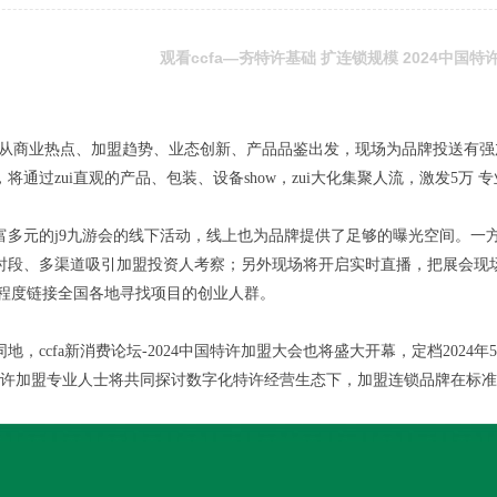
观看ccfa—夯特许基础 扩连锁规模 2024中国
talk将从商业热点、加盟趋势、业态创新、产品品鉴出发，现场为品牌投送
将通过zui直观的产品、包装、设备show，zui大化集聚人流，激发5万
富多元的j9九游会的线下活动，线上也为品牌提供了足够的曝光空间。一
时段、多渠道吸引加盟投资人考察；另外现场将开启实时直播，把展会现场加
i大程度链接全国各地寻找项目的创业人群。
地，ccfa新消费论坛-2024中国特许加盟大会也将盛大开幕，定档2024年
位特许加盟专业人士将共同探讨数字化特许经营生态下，加盟连锁品牌在标准
。